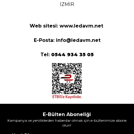
İZMİR
Web sitesi:
www.ledavm.net
E-Posta:
info@ledavm.net
Tel:
0544 934 35 05
E-Bülten Aboneliği
Kampanya ve yeniliklerden haberdar olmak için e-bültenimize abone
olun!