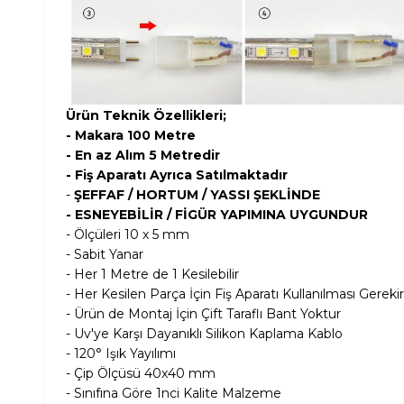
Ürün Teknik Özellikleri;
- Makara 100 Metre
- En az Alım 5 Metredir
- Fiş Aparatı Ayrıca Satılmaktadır
-
ŞEFFAF / HORTUM / YASSI ŞEKLİNDE
- ESNEYEBİLİR / FİGÜR YAPIMINA UYGUNDUR
- Ölçüleri 10 x 5 mm
- Sabit Yanar
- Her 1 Metre de 1 Kesilebilir
- Her Kesilen Parça İçin Fiş Aparatı Kullanılması Gerekir
- Ürün de Montaj İçin Çift Taraflı Bant Yoktur
- Uv'ye Karşı Dayanıklı Silikon Kaplama Kablo
- 120° Işık Yayılımı
- Çip Ölçüsü 40x40 mm
- Sınıfına Göre 1nci Kalite Malzeme