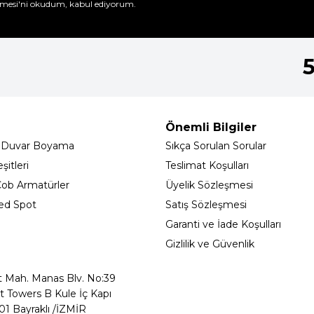
mesi'ni
okudum, kabul ediyorum.
Önemli Bilgiler
 Duvar Boyama
Sıkça Sorulan Sorular
itleri
Teslimat Koşulları
ob Armatürler
Üyelik Sözleşmesi
ed Spot
Satış Sözleşmesi
Garanti ve İade Koşulları
Gizlilik ve Güvenlik
t Mah. Manas Blv. No:39
t Towers B Kule İç Kapı
01 Bayraklı /İZMİR