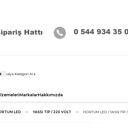
a
alzemeleri
Markalar
Hakkımızda
ORTUM LED
YASSI TIP / 220 VOLT
HORTUM LED / YASSI TIP 