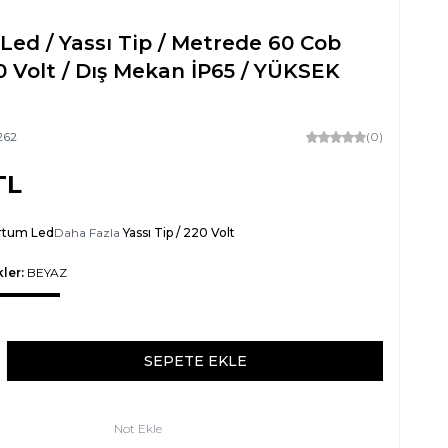
ed / Yassı Tip / Metrede 60 Cob
0 Volt / Dış Mekan İP65 / YÜKSEK
262
(0)
TL
rtum Led
Daha Fazla
Yassı Tip / 220 Volt
ler:
BEYAZ
SEPETE EKLE
Not Ekle