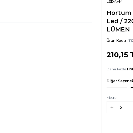
LEDAVM
Hortum L
Led / 22
LÜMEN
Ürün Kodu :
T1
210,15
Daha Fazla
Ho
Diğer Seçenek
Metre