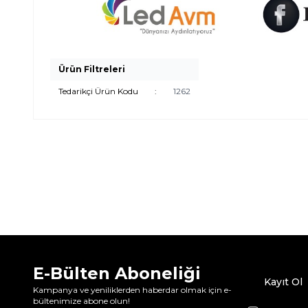
Ürün Filtreleri
Tedarikçi Ürün Kodu
:
1262
E-Bülten Aboneliği
Kayıt Ol
Kampanya ve yeniliklerden haberdar olmak için e-
bültenimize abone olun!