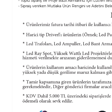
- Toplu Sipariş Ve Proje Bazlı Alımlarınız İçin Lütfen İle
- Sipraiş verirken Mutlaka Ürün Rengini ve Adetini Belir