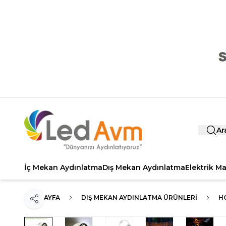
Ar
İç Mekan Aydınlatma
Dış Mekan Aydınlatma
Elektrik M
ANA SAYFA
DIŞ MEKAN AYDINLATMA ÜRÜNLERI
H
Paylaş