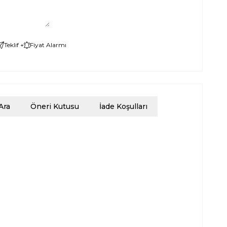
Teklif +
Fiyat Alarmı
Ara
Öneri Kutusu
İade Koşulları