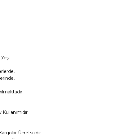
Yeşil
rlerde,
erinde,
nılmaktadır.
y Kullanımıdır
z
Kargolar
Ücretsizdir