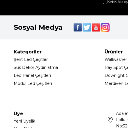
KVKK Sözleş
Sosyal Medya
Kategoriler
Ürünler
Şerit Led Çeşitleri
Wallwasher
Süs Dekor Aydınlatma
Ray Spot Çeş
Led Panel Çeşitleri
Downlght C
Modul Led Çeşitleri
Merdiven L
Üye
Adale
Folkar
Yeni Üyelik
No:32