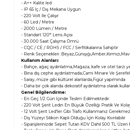
- A++ Kalite led
- İP 65 İç / Dış Mekana Uygun
- 220 Volt İle Çalışır
- 60 Led / Metre
- 2000 Lümen / Metre
- Standart 120° Lens Açısı
- 30.000 Saat Çalışma Ömrü
- CQC / CE / ROHS / FCC / Serfitikalarına Sahiptir
- Renk Seçenekleri :Beyaz,Günışığı,Amber,Kırmızı,Mavi,
Kullanım Alanları:
- Bahçe, ağaç aydınlatma,Mağaza, kafe ve otel tarzı ye
- Bina dış cephe aydınlatmada,Cami Minare Ve Şerefel
- Saray, müze gibi kültürel alanlarda,Figür yapımında
- Daha bir çok alanda dekoratif aydınlatma olarak kulla
Genel Bilgilendirme:
- En Geç 1/2 Gün İçinde Teslim Edilmektedir.
- 220 Volt Şerit Ledin En Büyük Özelliği Pratik Ve Kola
- 12 Volt Şerit Led'ler Gibi Trafo Kullanmanız Gerekme
- Dış Yüzeyi Silikon Kaplı Olduğu İçin Kolay Kıvrılabilir
- Siparişlerinizde Sepet Tutarı KDV Dahil
500 TL Üzeri 