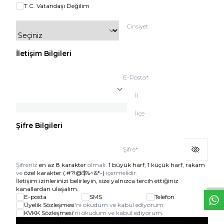
T.C. Vatandaşı Değilim
Cinsiyet
İletişim Bilgileri
E-Posta
*
İl
İlçe
Şifre Bilgileri
W
h
t
s
a
p
p
D
e
s
e
H
a
t
t
Şifre
*
Şifreniz
en az 8 karakter
olmalı.
1 büyük harf, 1 küçük harf, rakam
ve
özel karakter (.#?!@$%^&*-)
içermelidir.
İletişim izinlerinizi belirleyin, size yalnızca tercih ettiğiniz
kanallardan ulaşalım.
E-posta
SMS
Telefon
Üyelik Sözleşmesi
'ni okudum ve kabul ediyorum.
KVKK Sözleşmesi
'ni okudum ve kabul ediyorum.