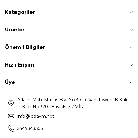
Kategoriler
Ürünler
Önemli Bilgiler
Hızlı Erişim
Üye
Adalet Mah. Manas Blv. No:39 Folkart Towers B Kule
İç Kapı No:3201 Bayraklı /İZMİR
info@ledavm.net
5449343505