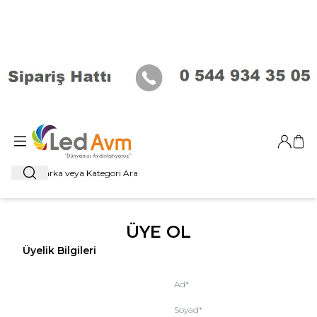
Giriş Ya
Sep
Ara
ÜYE OL
Üyelik Bilgileri
Ad
*
Soyad
*