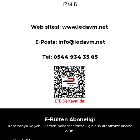
İZMİR
Web sitesi:
www.ledavm.net
E-Posta:
info@ledavm.net
Tel:
0544 934 35 05
E-Bülten Aboneliği
Kampanya ve yeniliklerden haberdar olmak için e-bültenimize abone
olun!