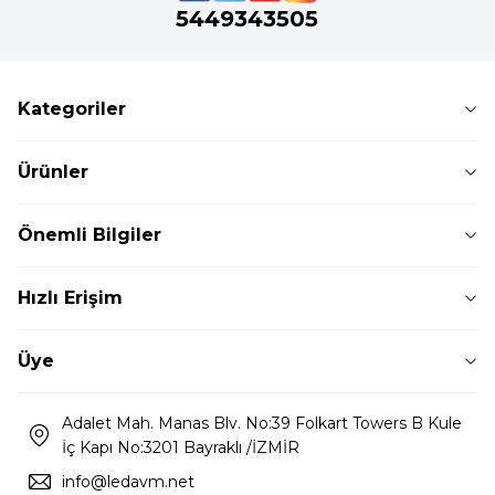
5449343505
Kategoriler
Ürünler
Önemli Bilgiler
Hızlı Erişim
Üye
Adalet Mah. Manas Blv. No:39 Folkart Towers B Kule
İç Kapı No:3201 Bayraklı /İZMİR
info@ledavm.net