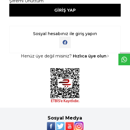
Şifremi Unuttum
GİRİŞ YAP
W
h
t
s
a
p
p
D
e
s
e
H
a
t
t
Sosyal hesabınız ile giriş yapın
Henüz üye değil misiniz?
Hızlıca üye olun
Sosyal Medya