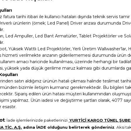
ulları
 fatura tarihi itibari ile kullanıcı hataları dışında teknik servis tamir
 Driverlı ürünlerin (örnek; Led Panel) Driver arızası durumunda D
ır.
ları, Led Ampuller, Led Bant Armatürler, Tablet Projektörler ve S
ır.
pot, Yüksek Wattlı Led Projektörler, Yerli Üretim Wallwasher’lar, 
is hizmeti verilmekte arızanın giderilememesi durumunda ürün de
kullanım amacı haricinde kullanılması, üzerinde herhangi bir tadilat 
, yüksek yada düşük gerilime maruz kalması gibi durumlarda ga
Koşulları
inden satın aldığınız ürünün hatalı çıkması halinde teslimat tari
ünden bizimle iletişim kurmanız gerekmektedir. Bu bilgileri takibe
ilecektir. Sipariş edilen ürün hatası müşteri kullanımından oluşmu
işimi yapılmaz. Ürün iadesi ve değiştirme şartları olarak, 4077 s
 esastır.
ot
:
İade işlemlerinizde paketlerinizi
YURTİÇİ KARGO TÜNEL ŞUBE
.
 TİC. A.Ş.
adına İADE olduğunu belirterek gönderiniz
Aksi tak