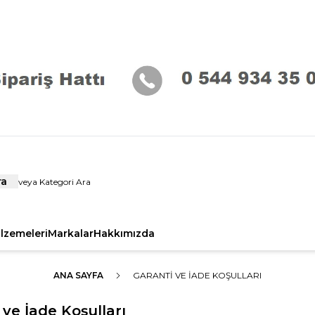
ra
alzemeleri
Markalar
Hakkımızda
ANA SAYFA
GARANTI VE İADE KOŞULLARI
 ve İade Koşulları