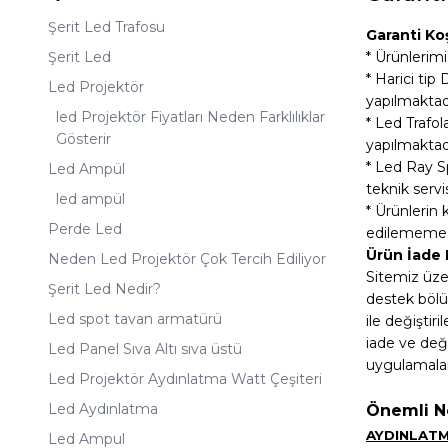
Şerit Led Trafosu
Garanti Koş
Şerit Led
* Ürünlerimiz
* Harici tip
Led Projektör
yapılmaktad
led Projektör Fiyatları Neden Farklılıklar
* Led Trafo
Gösterir
yapılmaktad
* Led Ray S
Led Ampül
teknik serv
led ampül
* Ürünlerin 
Perde Led
edilememesi
Ürün İade 
Neden Led Projektör Çok Tercih Ediliyor
Sitemiz üzer
Şerit Led Nedir?
destek bölüm
Led spot tavan armatürü
ile değiştir
iade ve değ
Led Panel Sıva Altı sıva üstü
uygulamalar
Led Projektör Aydınlatma Watt Çeşiteri
Led Aydınlatma
Önemli N
AYDINLATMA
Led Ampul