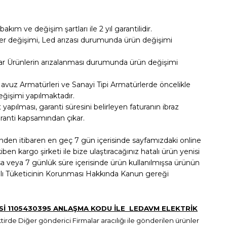
 bakım ve değişim şartları ile 2 yıl garantilidir.
river değişimi, Led arızası durumunda ürün değişimi
olar Ürünlerin arızalanması durumunda ürün değişimi
Havuz Armatürleri ve Sanayi Tipi Armatürlerde öncelikle
ğişimi yapılmaktadır.
yapılması, garanti süresini belirleyen faturanın ibraz
ranti kapsamından çıkar.
hinden itibaren en geç 7 gün içerisinde sayfamızdaki online
n kargo şirketi ile bize ulaştıracağınız hatalı ürün yenisi
şsa veya 7 günlük süre içerisinde ürün kullanılmışsa ürünün
ayılı Tüketicinin Korunması Hakkında Kanun gereği
Sİ 1105430395 ANLAŞMA KODU İLE LEDAVM ELEKTRİK
tirde Diğer gönderici Firmalar aracılığı ile gönderilen ürünler