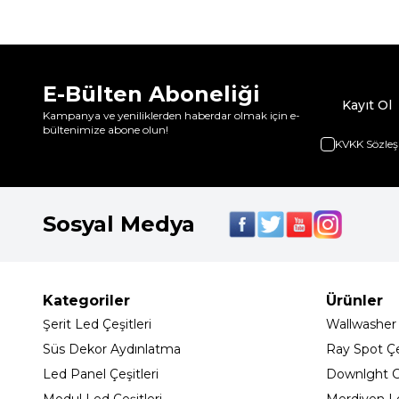
E-Bülten Aboneliği
Kayıt Ol
Kampanya ve yeniliklerden haberdar olmak için e-
bültenimize abone olun!
KVKK Sözleş
Sosyal Medya
Kategoriler
Ürünler
Şerit Led Çeşitleri
Wallwasher
Süs Dekor Aydınlatma
Ray Spot Çeş
Led Panel Çeşitleri
Downlght C