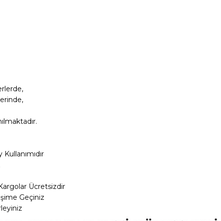
rlerde,
erinde,
nılmaktadır.
y Kullanımıdır
z
Kargolar
Ücretsizdir
tişime Geçiniz
leyiniz