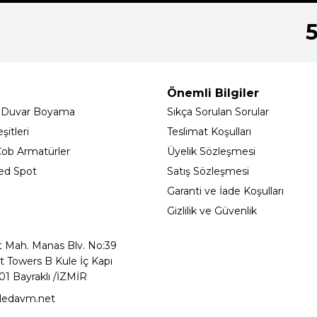
Önemli Bilgiler
 Duvar Boyama
Sıkça Sorulan Sorular
itleri
Teslimat Koşulları
ob Armatürler
Üyelik Sözleşmesi
ed Spot
Satış Sözleşmesi
Garanti ve İade Koşulları
Gizlilik ve Güvenlik
t Mah. Manas Blv. No:39
t Towers B Kule İç Kapı
01 Bayraklı /İZMİR
ledavm.net