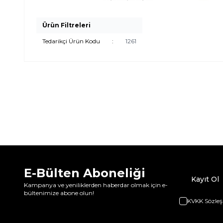
Ürün Filtreleri
Tedarikçi Ürün Kodu
:
1261
E-Bülten Aboneliği
Kayıt Ol
Kampanya ve yeniliklerden haberdar olmak için e-
bültenimize abone olun!
KVKK Sözleş