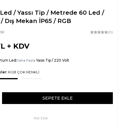
ed / Yassı Tip / Metrede 60 Led /
 / Dış Mekan İP65 / RGB
261
(0)
L + KDV
rtum Led
Daha Fazla
Yassı Tip / 220 Volt
ler:
RGB ÇOK RENKLİ
SEPETE EKLE
Not Ekle