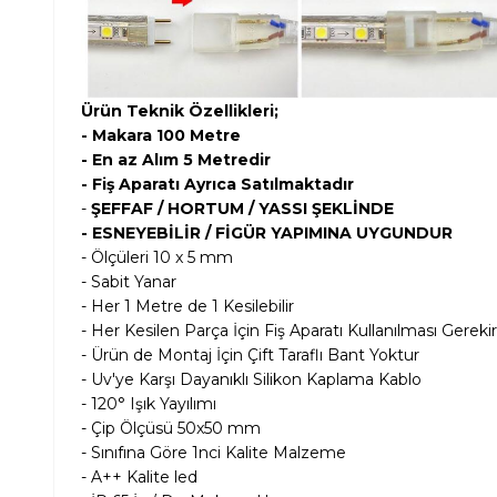
Ürün Teknik Özellikleri;
- Makara 100 Metre
- En az Alım 5 Metredir
- Fiş Aparatı Ayrıca Satılmaktadır
-
ŞEFFAF / HORTUM / YASSI ŞEKLİNDE
- ESNEYEBİLİR / FİGÜR YAPIMINA UYGUNDUR
- Ölçüleri 10 x 5 mm
- Sabit Yanar
- Her 1 Metre de 1 Kesilebilir
- Her Kesilen Parça İçin Fiş Aparatı Kullanılması Gerekir
- Ürün de Montaj İçin Çift Taraflı Bant Yoktur
- Uv'ye Karşı Dayanıklı Silikon Kaplama Kablo
- 120° Işık Yayılımı
- Çip Ölçüsü 50x50 mm
- Sınıfına Göre 1nci Kalite Malzeme
- A++ Kalite led