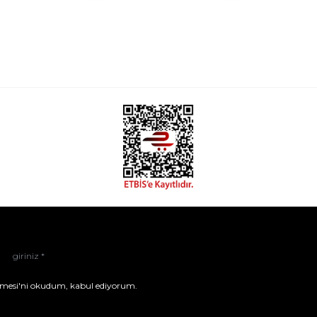
mesi'ni
okudum, kabul ediyorum.