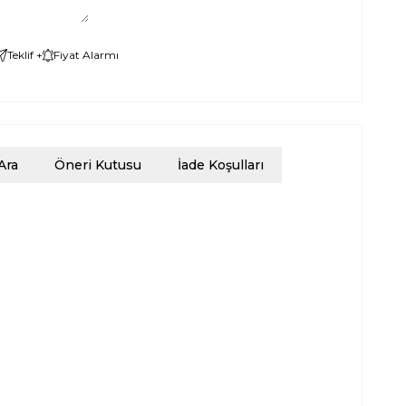
Teklif +
Fiyat Alarmı
Ara
Öneri Kutusu
İade Koşulları