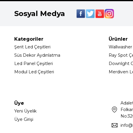
Sosyal Medya
Kategoriler
Ürünler
Şerit Led Çeşitleri
Wallwasher
Süs Dekor Aydınlatma
Ray Spot Çeş
Led Panel Çeşitleri
Downlght C
Modul Led Çeşitleri
Merdiven L
Üye
Adale
Folkar
Yeni Üyelik
No:32
Üye Girişi
info@