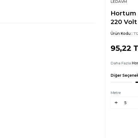
LEDAVM
Hortum L
220 Volt
Ürün Kodu :
T1
95,22
T
Daha Fazla
Ho
Diğer Seçenek
Metre