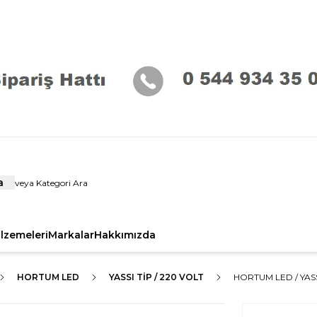
a
alzemeleri
Markalar
Hakkımızda
HORTUM LED
YASSI TIP / 220 VOLT
HORTUM LED / YASSI