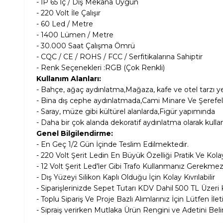
- İP 65 İç / Dış Mekana Uygun
- 220 Volt İle Çalışır
- 60 Led / Metre
- 1400 Lümen / Metre
- 30.000 Saat Çalışma Ömrü
- CQC / CE / ROHS / FCC / Serfitikalarına Sahiptir
- Renk Seçenekleri :RGB (Çok Renkli)
Kullanım Alanları:
- Bahçe, ağaç aydınlatma,Mağaza, kafe ve otel tarzı ye
- Bina dış cephe aydınlatmada,Cami Minare Ve Şerefel
- Saray, müze gibi kültürel alanlarda,Figür yapımında
- Daha bir çok alanda dekoratif aydınlatma olarak kulla
Genel Bilgilendirme:
- En Geç 1/2 Gün İçinde Teslim Edilmektedir.
- 220 Volt Şerit Ledin En Büyük Özelliği Pratik Ve Kola
- 12 Volt Şerit Led'ler Gibi Trafo Kullanmanız Gerekme
- Dış Yüzeyi Silikon Kaplı Olduğu İçin Kolay Kıvrılabilir
- Siparişlerinizde Sepet Tutarı KDV Dahil
500 TL Üzeri 
- Toplu Sipariş Ve Proje Bazlı Alımlarınız İçin Lütfen İle
- Sipraiş verirken Mutlaka Ürün Rengini ve Adetini Belir