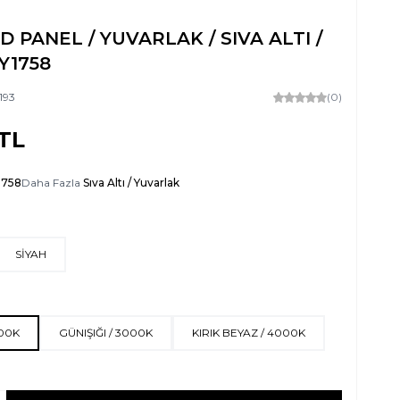
ED PANEL / YUVARLAK / SIVA ALTI /
GY1758
193
(0)
TL
1758
Daha Fazla
Sıva Altı / Yuvarlak
SİYAH
500K
GÜNIŞIĞI / 3000K
KIRIK BEYAZ / 4000K