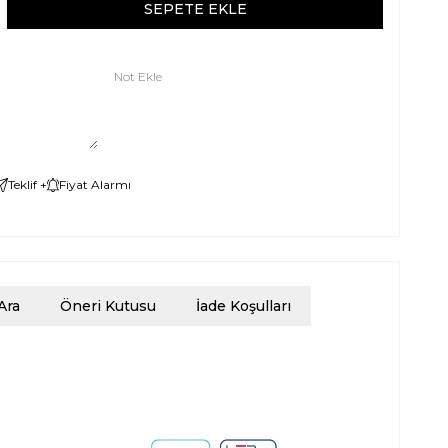
SEPETE EKLE
Not Ekle
Teklif +
Fiyat Alarmı
Ara
Öneri Kutusu
İade Koşulları