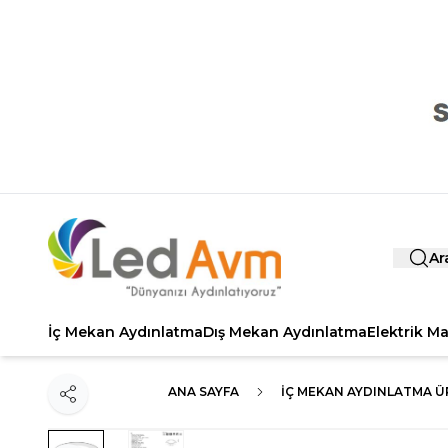
Ar
İç Mekan Aydınlatma
Dış Mekan Aydınlatma
Elektrik M
ANA SAYFA
İÇ MEKAN AYDINLATMA Ü
Paylaş