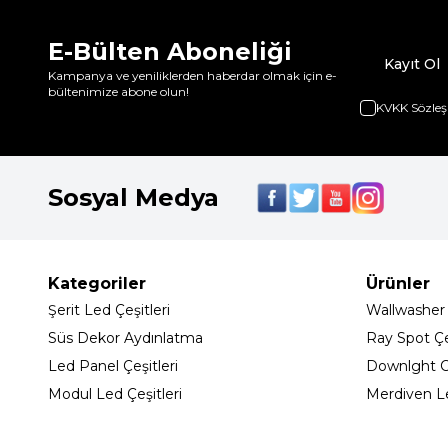
E-Bülten Aboneliği
Kayıt Ol
Kampanya ve yeniliklerden haberdar olmak için e-
bültenimize abone olun!
KVKK Sözleş
Sosyal Medya
Kategoriler
Ürünler
Şerit Led Çeşitleri
Wallwasher
Süs Dekor Aydınlatma
Ray Spot Çeş
Led Panel Çeşitleri
Downlght C
Modul Led Çeşitleri
Merdiven L