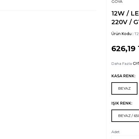
GOYA
12W / L
220V / 
Ürün Kodu :
T2
626,19
Daha Fazla
GY
KASA RENK:
BEYAZ
IŞIK RENK:
BEYAZ / 6
Adet