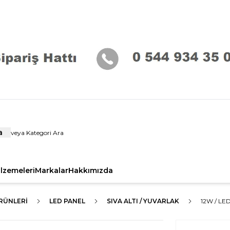
a
alzemeleri
Markalar
Hakkımızda
RÜNLERI
LED PANEL
SIVA ALTI / YUVARLAK
12W / LED