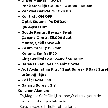
-- Driver Markası : GOYA
-- Renk Sıcaklığı : 3000K - 4000K - 6500K
-- Renksel Geriverim : CRI≥80
-- Kontrol : ON OFF
-- Optik Sistem : Pc Difüzör
-- Işık Açısı : 110°
-- Gövde Rengi : Beyaz - Siyah
-- Çalışma Ömrü : 35.000 Saat
-- Montaj Şekli : Sıva Altı
-- Kesim Çapı : Ø155 mm
-- Koruma Sınıfı : IP20
-- Giriş Gerilimi : 230-240V / 50-60Hz
-- Hareket Kabiliyeti : Sabit Gövde
-- Acil Aydınlatma Kiti : 1 Saat Süreli - 3 Saat Sürel
-- Ürün Ağırlığı :
-- Koli İçi Adet : 30
-- Garanti Süresi : 3 Yıl
Kullanım Alanları:
- Ev,Mağaza,Cafe,Okul,Hastane,Otel tarzı yerlerde
- Bina iç cephe aydınlatmada
- Saray, müze gibi kültürel alanlarda,