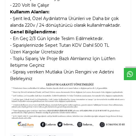
- 220 Volt İle Çalışır
Kullanım Alanları:
- Şerit led, Özel Aydınlatma Ürünleri ve Daha bir çok
alanda 220v / 24 dönüştürücü olarak kullanılmaktadır.
Genel Bilgilendirme:
- En Geç 2/3 Gün İçinde Teslim Edilmektedir.
W
h
t
s
a
p
p
D
e
s
e
H
a
t
t
- Siparişlerinizde Sepet Tutarı KDV Dahil
500 TL
Üzeri Kargolar
Ücretsizdir
- Toplu Sipariş Ve Proje Bazlı Alımlarınız İçin Lütfen
İletişime Geçiniz
- Sipraiş verirken Mutlaka Ürün Rengini ve Adetini
Belirleyiniz