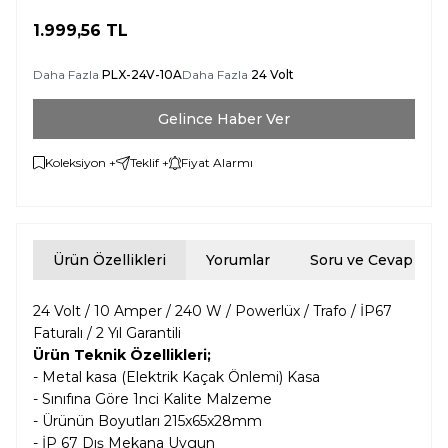
1.999,56
TL
Daha Fazla
PLX-24V-10A
Daha Fazla
24 Volt
Gelince Haber Ver
Koleksiyon +
Teklif +
Fiyat Alarmı
Ürün Özellikleri
Yorumlar
Soru ve Cevap
24 Volt / 10 Amper / 240 W / Powerlüx / Trafo / İP67
Faturalı / 2 Yıl Garantili
Ürün Teknik Özellikleri;
- Metal kasa (Elektrik Kaçak Önlemi) Kasa
- Sınıfına Göre 1nci Kalite Malzeme
- Ürünün Boyutları
215x65x28mm
- İP 67 Dış Mekana Uygun