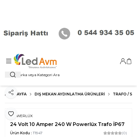
Giriş Ya
Sep
Ara
ANA SAYFA
DIŞ MEKAN AYDINLATMA ÜRÜNLERI
TRAFO / SE
Paylaş
Favoriye Ekle
POWERLÜX
24 Volt 10 Amper 240 W Powerlüx Trafo İP67
Ürün Kodu :
T1947
(0)