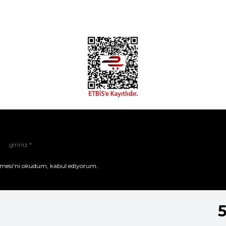
mesi'ni
okudum, kabul ediyorum.