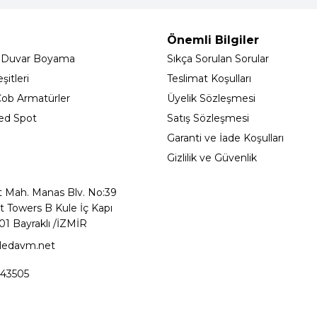
Önemli Bilgiler
 Duvar Boyama
Sıkça Sorulan Sorular
itleri
Teslimat Koşulları
ob Armatürler
Üyelik Sözleşmesi
ed Spot
Satış Sözleşmesi
Garanti ve İade Koşulları
Gizlilik ve Güvenlik
t Mah. Manas Blv. No:39
t Towers B Kule İç Kapı
01 Bayraklı /İZMİR
ledavm.net
43505