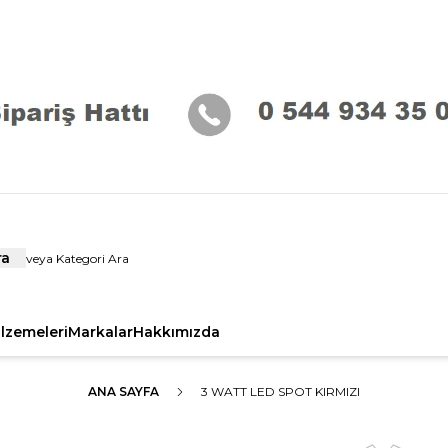
ra
alzemeleri
Markalar
Hakkımızda
ANA SAYFA
3 WATT LED SPOT KIRMIZI