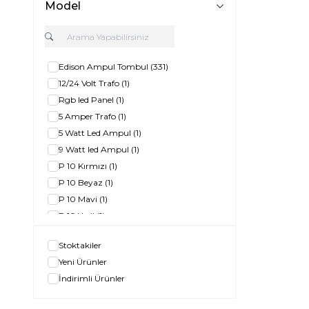
Model
Edison Ampul Tombul
(331)
12/24 Volt Trafo
(1)
Rgb led Panel
(1)
5 Amper Trafo
(1)
5 Watt Led Ampul
(1)
9 Watt led Ampul
(1)
P 10 Kırmızı
(1)
P 10 Beyaz
(1)
P 10 Mavi
(1)
P 10 Yeşil
(1)
5 Watt Cob led Spot
(1)
Stoktakiler
Rgb Şerit Led
(1)
Yeni Ürünler
Led Floresan 120 Cm
(1)
İndirimli Ürünler
50 Watt Rgb Led projektör
(1)
5 w Cob Led Spot
(1)