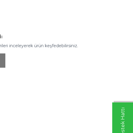
ı
eri inceleyerek ürün keşfedebilirsiniz.