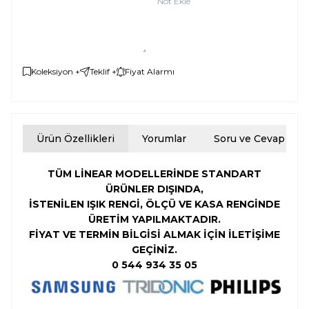
Not Ekle
Koleksiyon +
Teklif +
Fiyat Alarmı
Ürün Özellikleri
Yorumlar
Soru ve Cevap
TÜM LİNEAR MODELLERİNDE STANDART
ÜRÜNLER DIŞINDA,
İSTENİLEN
IŞIK RENGİ,
ÖLÇÜ VE KASA RENGİNDE
ÜRETİM YAPILMAKTADIR.
FİYAT VE TERMİN BİLGİSİ ALMAK İÇİN İLETİŞİME
GEÇİNİZ.
0 544 934 35 05