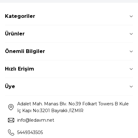
Kategoriler
Ürünler
Önemli Bilgiler
Hızlı Erişim
Üye
Adalet Mah. Manas Blv. No:39 Folkart Towers B Kule
İç Kapı No:3201 Bayraklı /İZMİR
info@ledavm.net
5449343505