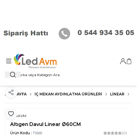
Giriş Ya
Sep
Ara
ANA SAYFA
İÇ MEKAN AYDINLATMA ÜRÜNLERI
LİNEAR
A
Paylaş
Favoriye Ekle
LEDAVM
Altıgen Davul Linear Ø60CM
Ürün Kodu :
T1665
(0)