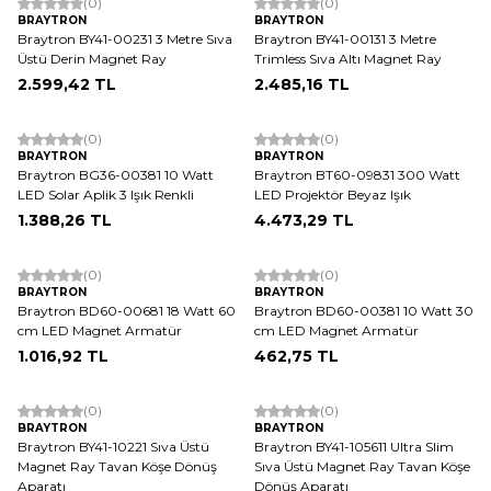
(0)
(0)
BRAYTRON
BRAYTRON
Braytron BY41-00231 3 Metre Sıva
Braytron BY41-00131 3 Metre
Üstü Derin Magnet Ray
Trimless Sıva Altı Magnet Ray
2.599,42
TL
2.485,16
TL
ükendi
Tükendi
(0)
(0)
BRAYTRON
BRAYTRON
Braytron BG36-00381 10 Watt
Braytron BT60-09831 300 Watt
LED Solar Aplik 3 Işık Renkli
LED Projektör Beyaz Işık
1.388,26
TL
4.473,29
TL
ükendi
Tükendi
(0)
(0)
BRAYTRON
BRAYTRON
Braytron BD60-00681 18 Watt 60
Braytron BD60-00381 10 Watt 30
cm LED Magnet Armatür
cm LED Magnet Armatür
1.016,92
TL
462,75
TL
ükendi
Tükendi
(0)
(0)
BRAYTRON
BRAYTRON
Braytron BY41-10221 Sıva Üstü
Braytron BY41-105611 Ultra Slim
Magnet Ray Tavan Köşe Dönüş
Sıva Üstü Magnet Ray Tavan Köşe
Aparatı
Dönüş Aparatı