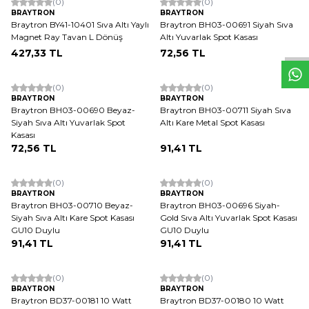
(0)
(0)
W
h
t
s
a
p
p
D
e
s
e
H
a
t
t
BRAYTRON
BRAYTRON
Braytron BY41-10401 Sıva Altı Yaylı
Braytron BH03-00691 Siyah Sıva
Magnet Ray Tavan L Dönüş
Altı Yuvarlak Spot Kasası
427,33
TL
72,56
TL
ükendi
Tükendi
(0)
(0)
BRAYTRON
BRAYTRON
Braytron BH03-00690 Beyaz-
Braytron BH03-00711 Siyah Sıva
Siyah Sıva Altı Yuvarlak Spot
Altı Kare Metal Spot Kasası
Kasası
72,56
TL
91,41
TL
ükendi
Tükendi
(0)
(0)
BRAYTRON
BRAYTRON
Braytron BH03-00710 Beyaz-
Braytron BH03-00696 Siyah-
Siyah Sıva Altı Kare Spot Kasası
Gold Sıva Altı Yuvarlak Spot Kasası
GU10 Duylu
GU10 Duylu
91,41
TL
91,41
TL
ükendi
Tükendi
(0)
(0)
BRAYTRON
BRAYTRON
Braytron BD37-00181 10 Watt
Braytron BD37-00180 10 Watt