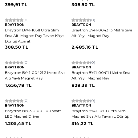
399,91
TL
308,50
TL
ükendi
Tükendi
(0)
(0)
BRAYTRON
BRAYTRON
Braytron BY41-10511 Ultra Slim
Braytron BY41-00431 3 Metre Sıva
Sıva Altı Magnet Ray Tavan Köşe
Altı Yaylı Magnet Ray
Dönüş Aparatı
308,50
TL
2.485,16
TL
ükendi
Tükendi
(0)
(0)
BRAYTRON
BRAYTRON
Braytron BY41-00421 2 Metre Sıva
Braytron BY41-00411 1 Metre Sıva
Altı Yaylı Magnet Ray
Altı Yaylı Magnet Ray
1.656,78
TL
828,39
TL
ükendi
Tükendi
(0)
(0)
BRAYTRON
BRAYTRON
Braytron BY03-21001 100 Watt
Braytron BY41-10711 Ultra Slim
LED Magnet Driver
Magnet Sıva Altı Tavan L Dönüş
1.205,45
TL
314,22
TL
ükendi
Tükendi