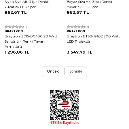
Siyah Sıva Altı 3 Işık Renkli
Beyaz Sıva Altı 3 Işık Renkli
Yuvarlak LED Spot
Yuvarlak LED Spot
862,67
TL
862,67
TL
ükendi
Tükendi
(0)
(0)
BRAYTRON
BRAYTRON
Braytron BC15-00480 20 Watt
Braytron BT60-19632 200 Watt
Sensörlü 4 Renkli Tavan
LED Projektör
Armatürü
1.296,86
TL
3.547,79
TL
Önceki
Sonraki