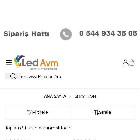
Giriş Ya
Sep
Ara
ANA SAYFA
BRAYTRON
Filtrele
Sırala
Toplam
51
ürün bulunmaktadır.
ükendi
Tükendi