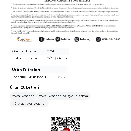
Garanti Bilgisi
:
2 Yıl
Teslimat Bilgisi
:
2/3 İş Günü
Ürün Filtreleri
Tedarikçi Ürün Kodu
:
T878
Ürün Etiketleri
#wallwasher
#wallwasher led ayd?nlatma
#9 watt wallwasher