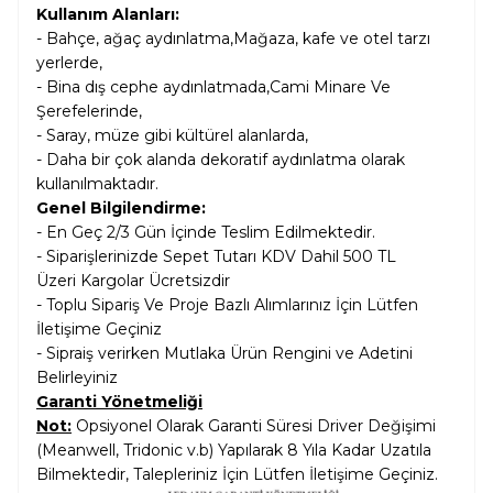
Kullanım Alanları:
- Bahçe, ağaç aydınlatma,Mağaza, kafe ve otel tarzı
yerlerde,
- Bina dış cephe aydınlatmada,Cami Minare Ve
Şerefelerinde,
- Saray, müze gibi kültürel alanlarda,
- Daha bir çok alanda dekoratif aydınlatma olarak
kullanılmaktadır.
Genel Bilgilendirme:
- En Geç 2/3 Gün İçinde Teslim Edilmektedir.
- Siparişlerinizde Sepet Tutarı KDV Dahil
500 TL
Üzeri Kargolar
Ücretsizdir
- Toplu Sipariş Ve Proje Bazlı Alımlarınız İçin Lütfen
İletişime Geçiniz
- Sipraiş verirken Mutlaka Ürün Rengini ve Adetini
Belirleyiniz
Garanti Yönetmeliği
Not:
Opsiyonel Olarak Garanti Süresi Driver Değişimi
(Meanwell, Tridonic v.b) Yapılarak 8 Yıla Kadar Uzatıla
Bilmektedir, Talepleriniz İçin Lütfen İletişime Geçiniz.