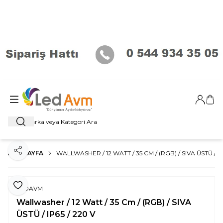
Giriş Ya
Sep
Ara
ANA SAYFA
WALLWASHER / 12 WATT / 35 CM / (RGB) / SIVA ÜSTÜ / IP
Paylaş
Favoriye Ekle
LEDAVM
Wallwasher / 12 Watt / 35 Cm / (RGB) / SIVA
ÜSTÜ / IP65 / 220 V