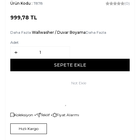
Ürün Kodu :
T878
(0)
999,78
TL
SEPETE EKLE
Daha Fazla
Wallwasher / Duvar Boyama
Daha Fazla
Adet
SEPETE EKLE
Not Ekle
Koleksiyon +
Teklif +
Fiyat Alarmı
Hızlı Kargo