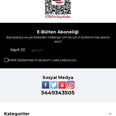
E-Bülten Aboneliği
Kampanya ve yeniliklerden haberdar olmak için e-bültenimize abone
olun!
Kayıt Ol
KVKK Sözleşmesi'ni
okudum, kabul ediyorum.
Sosyal Medya
5449343505
Kategoriler