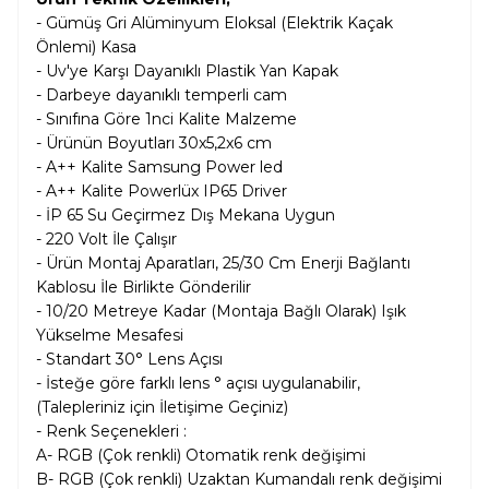
- Gümüş Gri Alüminyum Eloksal (Elektrik Kaçak
Önlemi) Kasa
- Uv'ye Karşı Dayanıklı Plastik Yan Kapak
- Darbeye dayanıklı temperli cam
- Sınıfına Göre 1nci Kalite Malzeme
- Ürünün Boyutları 30x5,2x6 cm
- A++ Kalite Samsung Power led
- A++ Kalite Powerlüx IP65 Driver
- İP 65 Su Geçirmez Dış Mekana Uygun
- 220 Volt İle Çalışır
- Ürün Montaj Aparatları, 25/30 Cm Enerji Bağlantı
Kablosu İle Birlikte Gönderilir
- 10/20 Metreye Kadar (Montaja Bağlı Olarak) Işık
Yükselme Mesafesi
- Standart 30° Lens Açısı
- İsteğe göre farklı lens ° açısı uygulanabilir,
(Talepleriniz için İletişime Geçiniz)
- Renk Seçenekleri :
A- RGB (Çok renkli) Otomatik renk değişimi
B-
RGB (Çok renkli) Uzaktan Kumandalı renk değişimi