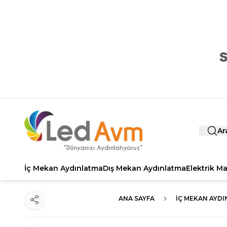
Ar
İç Mekan Aydınlatma
Dış Mekan Aydınlatma
Elektrik M
ANA SAYFA
İÇ MEKAN AYD
Paylaş