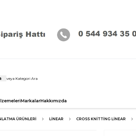
a
alzemeleri
Markalar
Hakkımızda
INLATMA ÜRÜNLERI
LİNEAR
CROSS KNITTING LINEAR