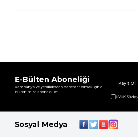
E-Bülten Aboneliği
Kayıt Ol
Kampanya ve yeniliklerden haberdar olmak için e-
bültenimize abone olun!
KVKK Sözleş
Sosyal Medya