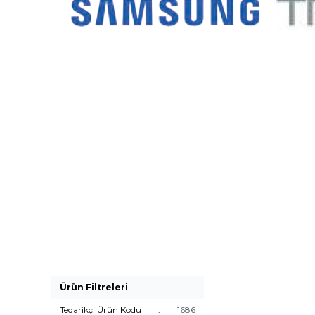
Ürün Filtreleri
Tedarikçi Ürün Kodu
:
1686