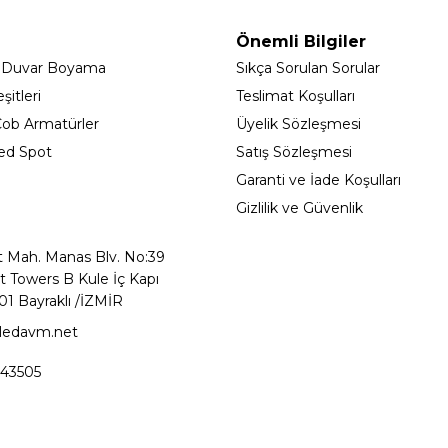
Önemli Bilgiler
 Duvar Boyama
Sıkça Sorulan Sorular
itleri
Teslimat Koşulları
ob Armatürler
Üyelik Sözleşmesi
ed Spot
Satış Sözleşmesi
Garanti ve İade Koşulları
Gizlilik ve Güvenlik
t Mah. Manas Blv. No:39
t Towers B Kule İç Kapı
01 Bayraklı /İZMİR
ledavm.net
43505