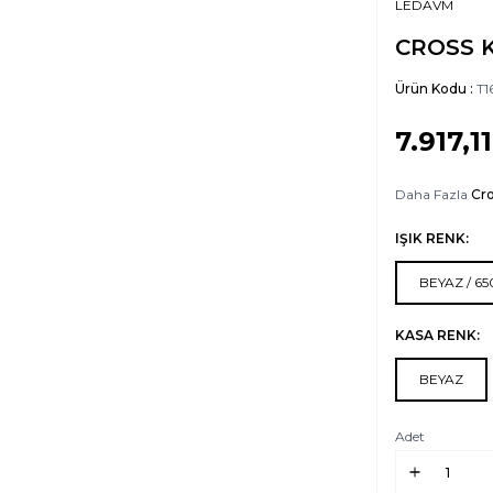
LEDAVM
CROSS K
Ürün Kodu :
T1
7.917,11
Daha Fazla
Cro
IŞIK RENK:
BEYAZ / 6
KASA RENK:
BEYAZ
Adet