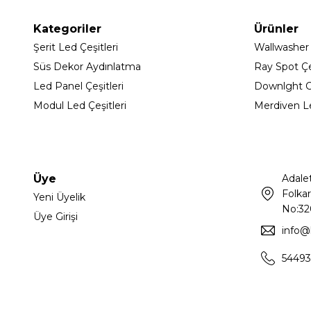
Kategoriler
Ürünler
Şerit Led Çeşitleri
Wallwasher
Süs Dekor Aydınlatma
Ray Spot Çeş
Led Panel Çeşitleri
Downlght C
Modul Led Çeşitleri
Merdiven L
Üye
Adale
Folkar
Yeni Üyelik
No:32
Üye Girişi
info@
54493