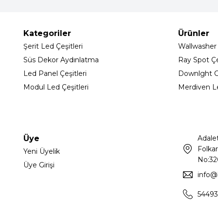
Kategoriler
Ürünler
Şerit Led Çeşitleri
Wallwasher
Süs Dekor Aydınlatma
Ray Spot Çeş
Led Panel Çeşitleri
Downlght C
Modul Led Çeşitleri
Merdiven L
Üye
Adale
Folkar
Yeni Üyelik
No:32
Üye Girişi
info@
54493