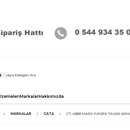
a
alzemeleri
Markalar
Hakkımızda
MARKALAR
CATA
CT-4688 MARS YÜKSEK TAVAN AR