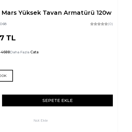
 Mars Yüksek Tavan Armatürü 120w
3068
(0)
97
TL
-4688
Daha Fazla
Cata
500K
SEPETE EKLE
Not Ekle