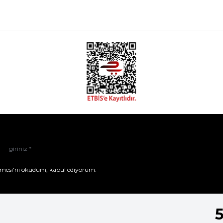
mesi'ni
okudum, kabul ediyorum.