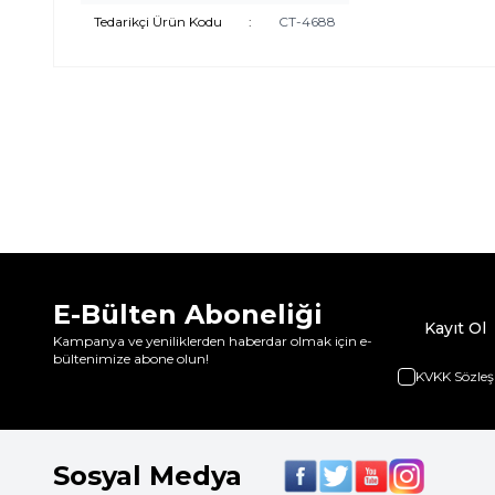
Tedarikçi Ürün Kodu
:
CT-4688
E-Bülten Aboneliği
Kayıt Ol
Kampanya ve yeniliklerden haberdar olmak için e-
bültenimize abone olun!
KVKK Sözleş
Sosyal Medya