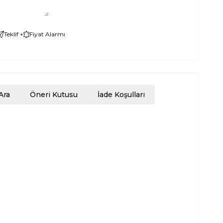
Teklif +
Fiyat Alarmı
Ara
Öneri Kutusu
İade Koşulları