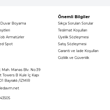
Önemli Bilgiler
 Duvar Boyama
Sıkça Sorulan Sorular
itleri
Teslimat Koşulları
ob Armatürler
Üyelik Sözleşmesi
ed Spot
Satış Sözleşmesi
Garanti ve İade Koşulları
Gizlilik ve Güvenlik
t Mah. Manas Blv. No:39
t Towers B Kule İç Kapı
01 Bayraklı /İZMİR
ledavm.net
43505