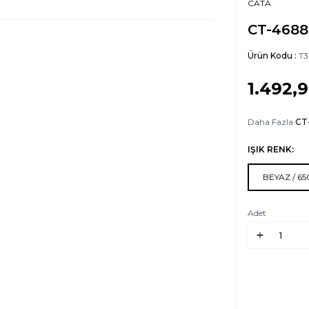
CATA
CT-4688
Ürün Kodu :
T
1.492,
Daha Fazla
CT
IŞIK RENK:
BEYAZ / 6
Adet