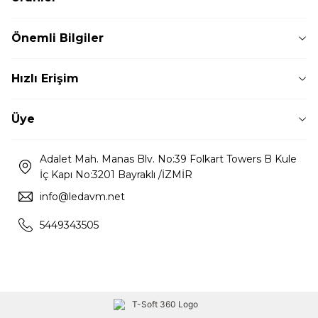
Önemli Bilgiler
Hızlı Erişim
Üye
Adalet Mah. Manas Blv. No:39 Folkart Towers B Kule
İç Kapı No:3201 Bayraklı /İZMİR
info@ledavm.net
5449343505