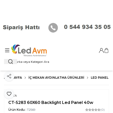
Giriş Ya
Sep
Ara
ANA SAYFA
İÇ MEKAN AYDINLATMA ÜRÜNLERI
LED PANEL
Paylaş
Favoriye Ekle
CATA
CT-5283 60X60 Backlight Led Panel 40w
Ürün Kodu :
T2569
(0)