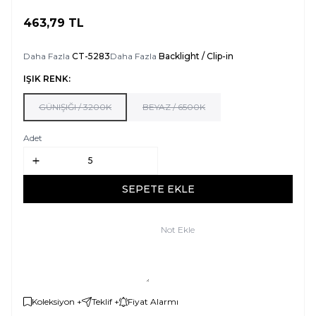
463,79
TL
SEPETE EKLE
Daha Fazla
CT-5283
Daha Fazla
Backlight / Clip-in
IŞIK RENK:
GÜNIŞIĞI / 3200K
BEYAZ / 6500K
Adet
SEPETE EKLE
Not Ekle
Koleksiyon +
Teklif +
Fiyat Alarmı