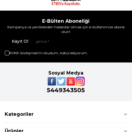
E-Bülten Aboneliği
Kampanya ve yeniliklerden haberdar olmak için e-bültenimize abone
olun!
Kayıt Ol
KVKK Sözleşmesi'ni
okudum, kabul ediyorum.
Sosyal Medya
5449343505
Kategoriler
Ürünler