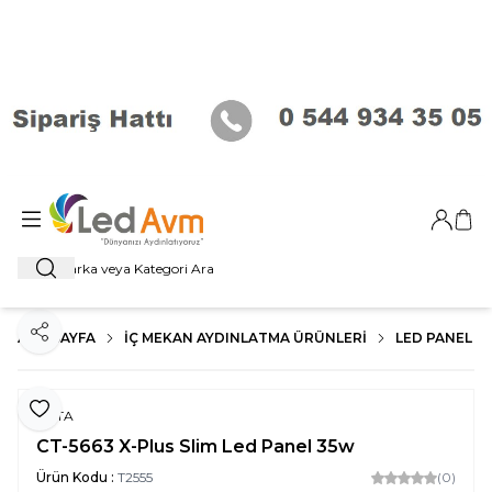
Giriş Ya
Sep
Ara
ANA SAYFA
İÇ MEKAN AYDINLATMA ÜRÜNLERI
LED PANEL
Paylaş
Favoriye Ekle
CATA
CT-5663 X-Plus Slim Led Panel 35w
Ürün Kodu :
T2555
(0)