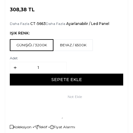
308,38
TL
SEPETE EKLE
Daha Fazla
CT-5663
Daha Fazla
Ayarlanabilir / Led Panel
IŞIK RENK:
GÜNIŞIĞI / 3200K
BEYAZ / 6500K
Adet
SEPETE EKLE
Not Ekle
Koleksiyon +
Teklif +
Fiyat Alarmı