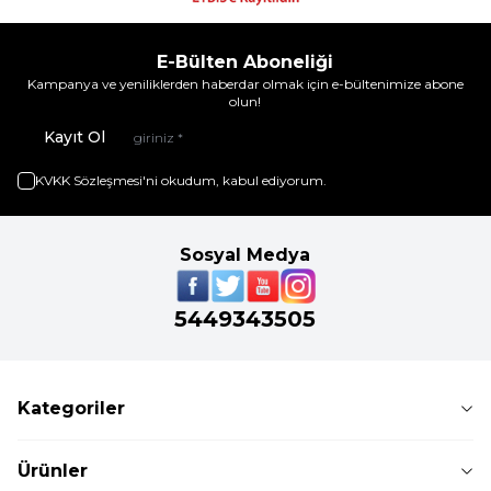
E-Bülten Aboneliği
Kampanya ve yeniliklerden haberdar olmak için e-bültenimize abone
olun!
Kayıt Ol
KVKK Sözleşmesi'ni
okudum, kabul ediyorum.
Sosyal Medya
5449343505
Kategoriler
Ürünler