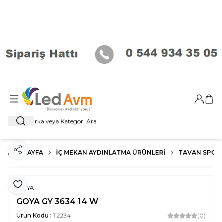
Giriş Ya
Sep
Ara
ANA SAYFA
İÇ MEKAN AYDINLATMA ÜRÜNLERI
TAVAN SPOT
Paylaş
Favoriye Ekle
GOYA
GOYA GY 3634 14 W
Ürün Kodu :
T2234
(0)