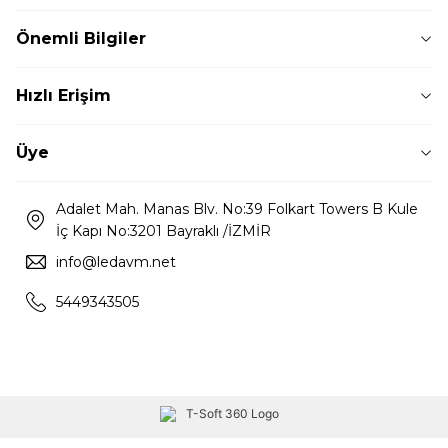
Önemli Bilgiler
Hızlı Erişim
Üye
Adalet Mah. Manas Blv. No:39 Folkart Towers B Kule
İç Kapı No:3201 Bayraklı /İZMİR
info@ledavm.net
5449343505