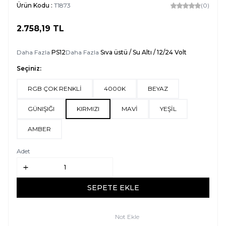
Ürün Kodu :
T1873
(0)
2.758,19
TL
SEPETE EKLE
Daha Fazla
PS12
Daha Fazla
Sıva üstü / Su Altı / 12/24 Volt
Seçiniz:
RGB ÇOK RENKLİ
4000K
BEYAZ
GÜNIŞIĞI
KIRMIZI
MAVİ
YEŞİL
AMBER
Adet
SEPETE EKLE
Not Ekle