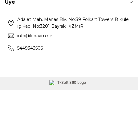
Üye
Adalet Mah. Manas Blv. No:39 Folkart Towers B Kule
İç Kapı No:3201 Bayraklı /İZMİR
info@ledavm.net
5449343505