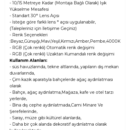
- 10/15 Metreye Kadar (Montaja Bağlı Olarak) Işık
Yükselme Mesafesi
- Standart 30° Lens Açısı
- İsteğe göre farklı lens ° açısı uygulanabilir,
(Talepleriniz için İletişime Geçiniz)
- Renk Seçenekleri
:Beyaz,Günışığı,Mavi,Yeşil,Kırmızı,Amber,Pembe,4000K
- RGB (Çok renkli) Otomatik renk değişimi
-
RGB (Çok renkli) Uzaktan Kumandalı renk değişimi
Kullanım Alanları:
-
süs havuzlarında, tekne altlarında, yapıların dış mekan
duvarlarında,
- Çim kazık aparatıyla bahçelerde ağaç aydınlatması
olarak
- Bahçe, ağaç aydınlatma,Mağaza, kafe ve otel tarzı
yerlerde,
- Bina dış cephe aydınlatmada,Cami Minare Ve
Şerefelerinde,
- Saray, müze gibi kültürel alanlarda,
- Daha bir çok alanda dekoratif aydınlatma olarak