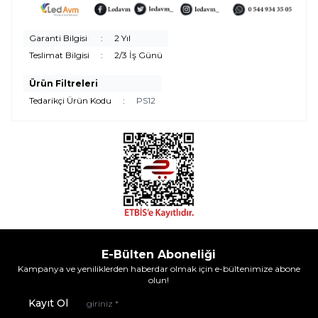
Garanti Bilgisi
:
2 Yıl
Teslimat Bilgisi
:
2/3 İş Günü
Ürün Filtreleri
Tedarikçi Ürün Kodu
:
PS12
E-Bülten Aboneliği
Kampanya ve yeniliklerden haberdar olmak için e-bültenimize abone
olun!
Kayıt Ol