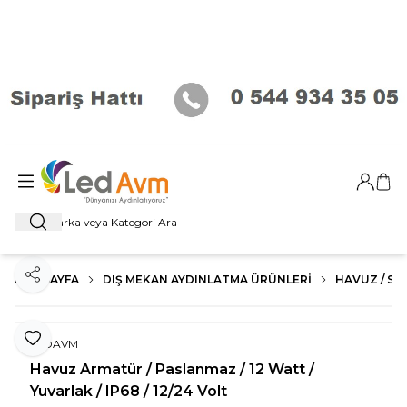
Giriş Ya
Sep
Ara
ANA SAYFA
DIŞ MEKAN AYDINLATMA ÜRÜNLERI
HAVUZ / SU 
Paylaş
Favoriye Ekle
LEDAVM
Havuz Armatür / Paslanmaz / 12 Watt /
Yuvarlak / IP68 / 12/24 Volt