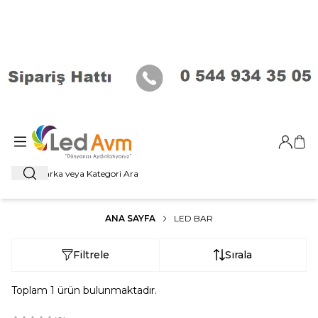
Giriş Ya
Sep
Ara
ANA SAYFA
LED BAR
Filtrele
Sırala
Toplam
1
ürün bulunmaktadır.