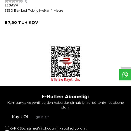
(0)
LEDAVM
5630 Bar Led Pcb İç Mekan 1 Metre
87,50
TL + KDV
W
h
t
s
a
p
p
D
e
s
e
H
a
t
t
E-Bülten Aboneliği
Kampanya ve yeniliklerden haberdar olmak için e-bültenimize abone
olun!
Kayıt Ol
KVKK Sözleşmesi'ni
okudum, kabul ediyorum.