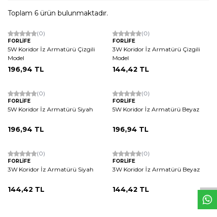
Toplam
6
ürün bulunmaktadır.
ükendi
Tükendi
(0)
(0)
FORLİFE
FORLİFE
5W Koridor İz Armatürü Çizgili
3W Koridor İz Armatürü Çizgili
Model
Model
196,94
TL
144,42
TL
ükendi
Tükendi
(0)
(0)
FORLİFE
FORLİFE
5W Koridor İz Armatürü Siyah
5W Koridor İz Armatürü Beyaz
196,94
TL
196,94
TL
ükendi
Tükendi
W
h
t
s
a
p
p
D
e
s
e
H
a
t
t
(0)
(0)
FORLİFE
FORLİFE
3W Koridor İz Armatürü Siyah
3W Koridor İz Armatürü Beyaz
144,42
TL
144,42
TL