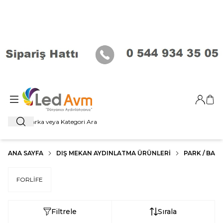
Giriş Ya
Sep
Ara
ANA SAYFA
DIŞ MEKAN AYDINLATMA ÜRÜNLERI
PARK / BAHÇ
FORLİFE
Filtrele
Sırala