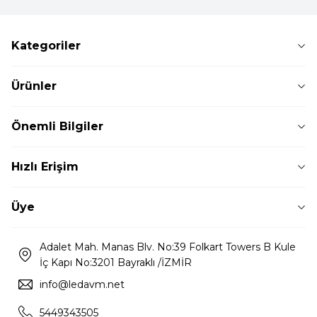
Kategoriler
Ürünler
Önemli Bilgiler
Hızlı Erişim
Üye
Adalet Mah. Manas Blv. No:39 Folkart Towers B Kule
İç Kapı No:3201 Bayraklı /İZMİR
info@ledavm.net
5449343505