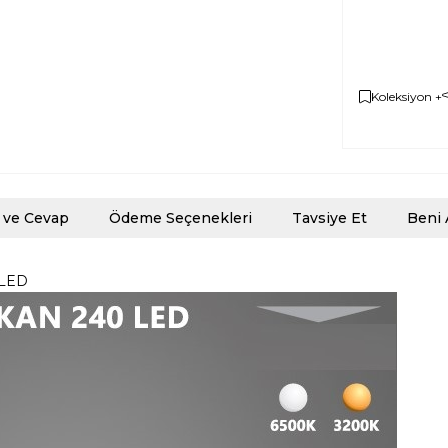
Koleksiyon +
 ve Cevap
Ödeme Seçenekleri
Tavsiye Et
Beni 
 LED