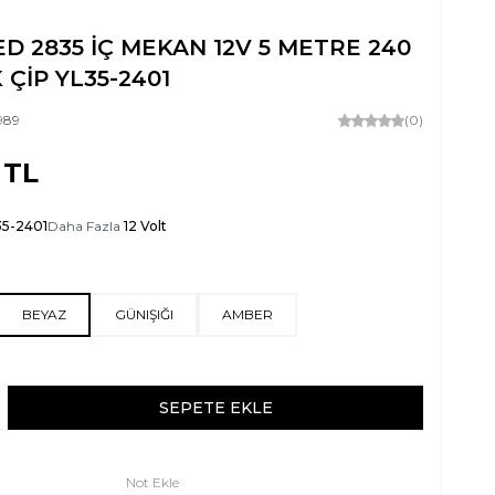
ED 2835 İÇ MEKAN 12V 5 METRE 240
 ÇİP YL35-2401
989
(0)
TL
35-2401
Daha Fazla
12 Volt
BEYAZ
GÜNIŞIĞI
AMBER
SEPETE EKLE
Not Ekle