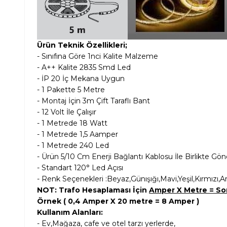
Ürün Teknik Özellikleri;
- Sınıfına Göre 1nci Kalite Malzeme
- A++ Kalite 2835 Smd Led
- İP 20 İç Mekana Uygun
- 1 Pakette 5 Metre
- Montaj İçin 3m Çift Taraflı Bant
- 12 Volt İle Çalışır
- 1 Metrede 18 Watt
- 1 Metrede 1,5 Aamper
- 1 Metrede 240 Led
- Ürün 5/10 Cm Enerji Bağlantı Kablosu İle Birlikte Gönd
- Standart 120° Led Açısı
- Renk Seçenekleri :Beyaz,Günışığı,Mavi,Yeşil,Kırmız
NOT: Trafo Hesaplaması İçin
Amper X Metre = S
Örnek ( 0,4 Amper X 20 metre = 8 Amper )
Kullanım Alanları:
- Ev,Mağaza, cafe ve otel tarzı yerlerde,