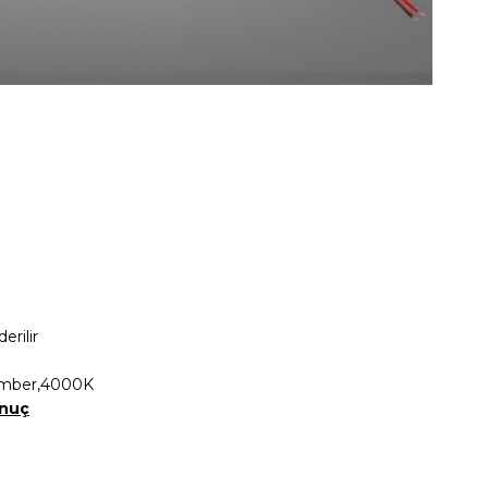
erilir
ı,Amber,4000K
onuç