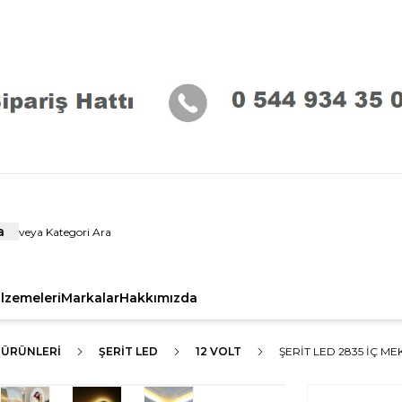
a
alzemeleri
Markalar
Hakkımızda
 ÜRÜNLERI
ŞERİT LED
12 VOLT
ŞERİT LED 2835 İÇ ME