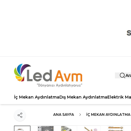
Ar
İç Mekan Aydınlatma
Dış Mekan Aydınlatma
Elektrik M
ANA SAYFA
İÇ MEKAN AYDINLATMA
Paylaş