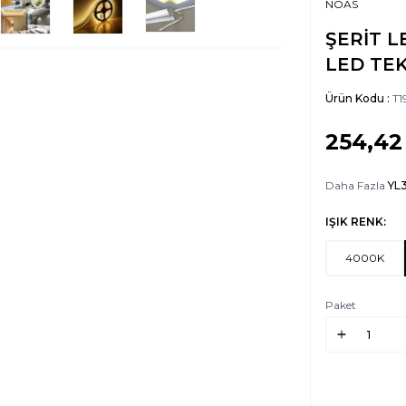
NOAS
ŞERİT L
LED TEK
Ürün Kodu :
T1
254,42
Daha Fazla
YL
IŞIK RENK:
4000K
Paket