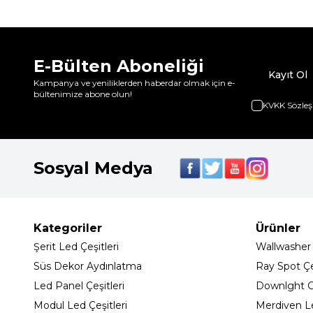
E-Bülten Aboneliği
Kayıt Ol
Kampanya ve yeniliklerden haberdar olmak için e-
bültenimize abone olun!
KVKK Sözleş
Sosyal Medya
Kategoriler
Ürünler
Şerit Led Çeşitleri
Wallwasher
Süs Dekor Aydınlatma
Ray Spot Çeş
Led Panel Çeşitleri
Downlght C
Modul Led Çeşitleri
Merdiven L