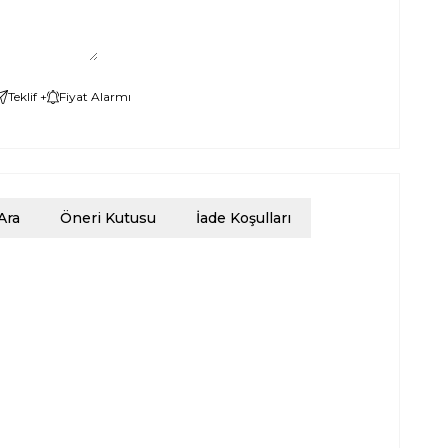
Teklif +
Fiyat Alarmı
Ara
Öneri Kutusu
İade Koşulları