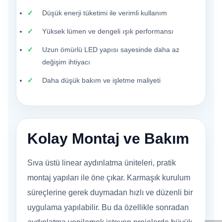
Düşük enerji tüketimi ile verimli kullanım
Yüksek lümen ve dengeli ışık performansı
Uzun ömürlü LED yapısı sayesinde daha az
değişim ihtiyacı
Daha düşük bakım ve işletme maliyeti
Kolay Montaj ve Bakım
Sıva üstü linear aydınlatma üniteleri, pratik
montaj yapıları ile öne çıkar. Karmaşık kurulum
W
h
t
s
a
p
p
D
e
s
e
H
a
t
t
süreçlerine gerek duymadan hızlı ve düzenli bir
uygulama yapılabilir. Bu da özellikle sonradan