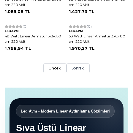
cm 220 Volt
cm 220 Volt
1.085,08
TL
1.427,73
TL
(0)
(0)
LEDAVM
LEDAVM
48 Watt Linear Armatür 3x6x150
58 Watt Linear Armatür 3x6x180
cm 220 Volt
cm 220 Volt
1.798,94
TL
1.970,27
TL
Önceki
Sonraki
Led Avm • Modern Linear Aydınlatma Çözümleri
Sıva Üstü Linear