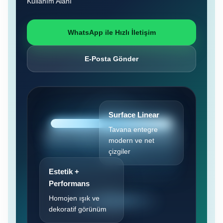
Kullanım Alanı
WhatsApp ile Hızlı İletişim
E-Posta Gönder
Surface Linear
Tavana entegre
modern ve net
çizgiler
Estetik +
Performans
Homojen ışık ve
dekoratif görünüm