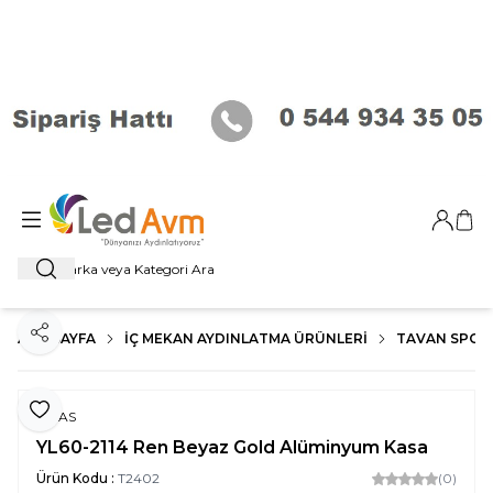
Giriş Ya
Sep
Ara
ANA SAYFA
İÇ MEKAN AYDINLATMA ÜRÜNLERI
TAVAN SPOT
Paylaş
Favoriye Ekle
NOAS
YL60-2114 Ren Beyaz Gold Alüminyum Kasa
Ürün Kodu :
T2402
(0)