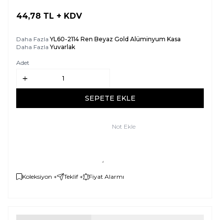
44,78
TL + KDV
SEPETE EKLE
Daha Fazla
YL60-2114 Ren Beyaz Gold Alüminyum Kasa
Daha Fazla
Yuvarlak
Adet
SEPETE EKLE
Not Ekle
Koleksiyon +
Teklif +
Fiyat Alarmı