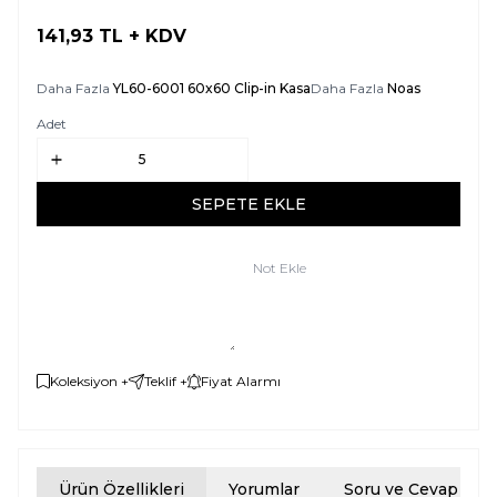
141,93
TL + KDV
SEPETE EKLE
Daha Fazla
YL60-6001 60x60 Clip-in Kasa
Daha Fazla
Noas
Adet
SEPETE EKLE
Not Ekle
Koleksiyon +
Teklif +
Fiyat Alarmı
Ürün Özellikleri
Yorumlar
Soru ve Cevap