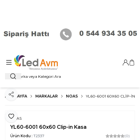
Giriş Ya
Sep
Ara
ANA SAYFA
MARKALAR
NOAS
YL60-6001 60X60 CLIP-IN K
Paylaş
Favoriye Ekle
NOAS
YL60-6001 60x60 Clip-in Kasa
Ürün Kodu :
T2337
(0)