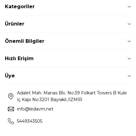
Kategoriler
Ürünler
Önemli Bilgiler
Hızlı Erişim
Üye
Adalet Mah. Manas Blv. No:39 Folkart Towers B Kule
İç Kapı No:3201 Bayraklı /İZMİR
info@ledavm.net
5449343505