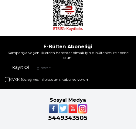
E-Bülten Aboneliği
Kampanya ve yeniliklerden haberdar olmak için e-bültenimize abone
olun!
Kayıt Ol
KVKK Sözleşmesi'ni
okudum, kabul ediyorum.
Sosyal Medya
5449343505