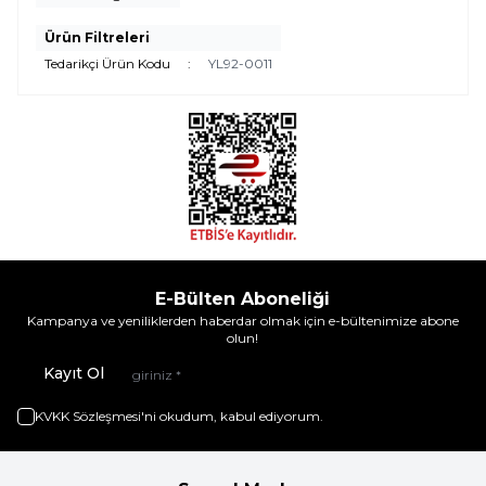
Ürün Filtreleri
Tedarikçi Ürün Kodu
:
YL92-0011
E-Bülten Aboneliği
Kampanya ve yeniliklerden haberdar olmak için e-bültenimize abone
olun!
Kayıt Ol
KVKK Sözleşmesi'ni
okudum, kabul ediyorum.