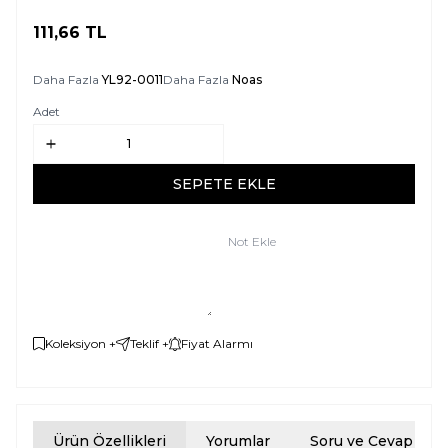
111,66
TL
SEPETE EKLE
Daha Fazla
YL92-0011
Daha Fazla
Noas
Adet
SEPETE EKLE
Not Ekle
Koleksiyon +
Teklif +
Fiyat Alarmı
Ürün Özellikleri
Yorumlar
Soru ve Cevap