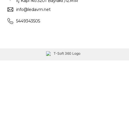
İç Kapı No:3201 Bayraklı /İZMİR
info@ledavm.net
5449343505