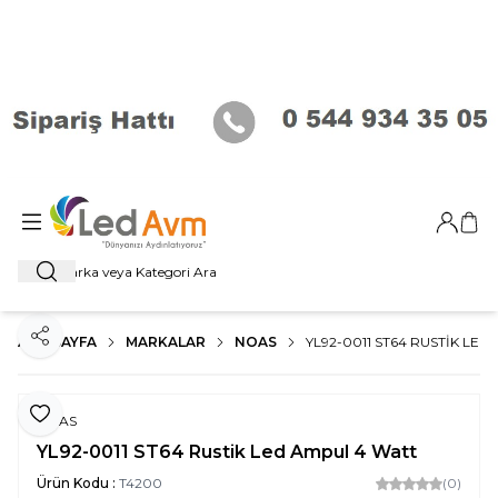
Giriş Ya
Sep
Ara
ANA SAYFA
MARKALAR
NOAS
YL92-0011 ST64 RUSTIK LE
Paylaş
Favoriye Ekle
NOAS
YL92-0011 ST64 Rustik Led Ampul 4 Watt
Ürün Kodu :
T4200
(0)