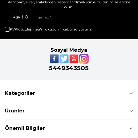
Kampanya ve yeniliklerden haberdar olmak için e-bültenimize abone
olun!
Kayıt Ol
KVKK Sözleşmesi'ni
okudum, kabul ediyorum.
Sosyal Medya
5449343505
Kategoriler
Ürünler
Önemli Bilgiler