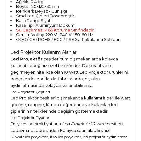
Ağırlık: 0,4 Kg
Boyut: 120x125x35 mm
Renkleri: Beyaz - Günışığı
Smd Led Çipleri Döşenmiştir.
Kasa Rengi: Siyah
Kasa Tipi: Alüminyum Döküm
Su Geçirmez IP 65 Koruma Sınıfındadır.
Gerilim Voltajı: 220 V - 240 V - 50-60 Hz
CQC / CE / ROHS / FCC / PSE Serfitikalarına Sahiptir.
Led Projektör Kullanım Alanları
Led Projektör
çeşitleri tüm dış mekanlarda kolayca
kullanabileceğiniz özel bir üründür. Dekoratif ve su
geçirmeyen nitelikte olan 10 Watt Led Projektör ürünlerini,
bahçelerde, parklarda, fabrikalarda, dış alan
aydınlatmasında kolayca kullanabilirsiniz.
Led Projektör Çeşitleri
Led Projektör çeşitleri
dış mekanda kullanımı itibari ile watt
gücüne, rengine, lümen değerlerine ve kullanılan led
çiplerinin niteliklerinde değişim göstermektedir.
Led Projektör Fiyatları
En iyi ve indirimli fiyatlarla
Led Projektör 10 Watt
çeşitleri,
Ledavm.net adresinden kolayca satın alabilirsiniz.
10 watt led projektör, 10w led projektör, led projektör aydınlatma,