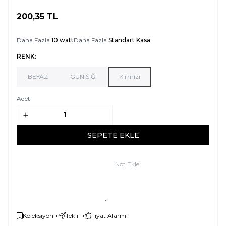
200,35
TL
SEPETE EKLE
Daha Fazla
10 watt
Daha Fazla
Standart Kasa
RENK:
BEYAZ
GÜNIŞIĞI
Kırmızı
Adet
SEPETE EKLE
Not Ekle
Koleksiyon +
Teklif +
Fiyat Alarmı