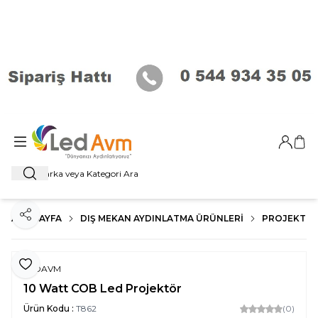
Giriş Ya
Sep
Ara
ANA SAYFA
DIŞ MEKAN AYDINLATMA ÜRÜNLERI
PROJEKTÖR
Paylaş
Favoriye Ekle
LEDAVM
10 Watt COB Led Projektör
Ürün Kodu :
T862
(0)