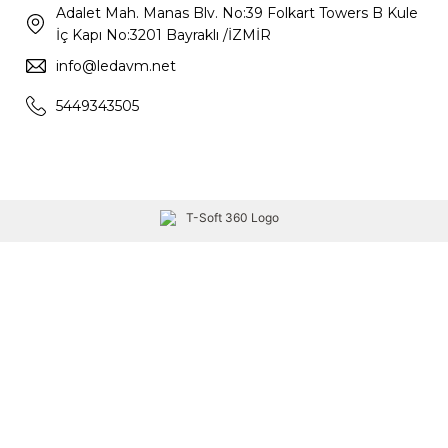
Adalet Mah. Manas Blv. No:39 Folkart Towers B Kule
İç Kapı No:3201 Bayraklı /İZMİR
info@ledavm.net
5449343505