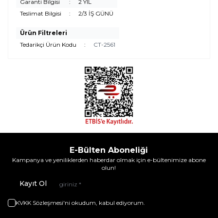
Garanti Bilgisi
:
2 YIL
Teslimat Bilgisi
:
2/3 İŞ GÜNÜ
Ürün Filtreleri
Tedarikçi Ürün Kodu
:
CT-2561
E-Bülten Aboneliği
Kampanya ve yeniliklerden haberdar olmak için e-bültenimize abone
olun!
Kayıt Ol
KVKK Sözleşmesi'ni
okudum, kabul ediyorum.