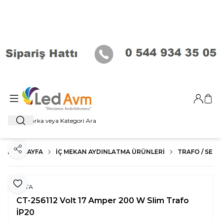
Giriş Ya
Sep
Ara
ANA SAYFA
İÇ MEKAN AYDINLATMA ÜRÜNLERI
TRAFO / SENS
Paylaş
Favoriye Ekle
CATA
CT-256112 Volt 17 Amper 200 W Slim Trafo
İP20