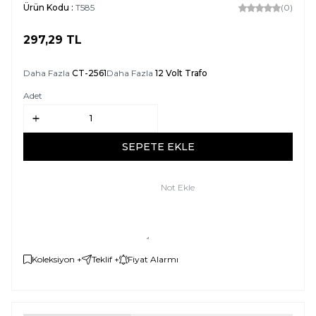
Ürün Kodu :
T585
(0)
297,29
TL
SEPETE EKLE
Daha Fazla
CT-2561
Daha Fazla
12 Volt Trafo
Adet
SEPETE EKLE
Not Ekle
Koleksiyon +
Teklif +
Fiyat Alarmı