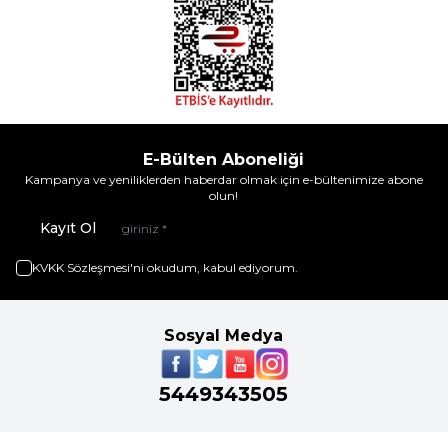
E-Bülten Aboneliği
Kampanya ve yeniliklerden haberdar olmak için e-bültenimize abone
olun!
Kayıt Ol
KVKK Sözleşmesi'ni
okudum, kabul ediyorum.
Sosyal Medya
5449343505