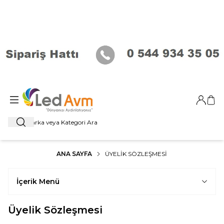
Giriş Ya
Sep
Ara
ANA SAYFA
ÜYELIK SÖZLEŞMESI
İçerik Menü
Üyelik Sözleşmesi