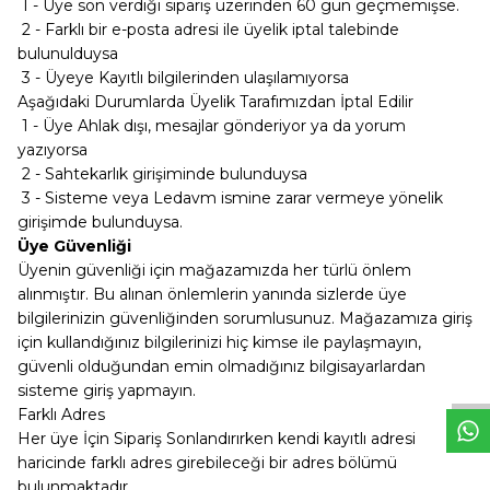
1 - Üye son verdiği sipariş üzerinden 60 gün geçmemişse.
2 - Farklı bir e-posta adresi ile üyelik iptal talebinde
bulunulduysa
3 - Üyeye Kayıtlı bilgilerinden ulaşılamıyorsa
Aşağıdaki Durumlarda Üyelik Tarafımızdan İptal Edilir
1 - Üye Ahlak dışı, mesajlar gönderiyor ya da yorum
yazıyorsa
2 - Sahtekarlık girişiminde bulunduysa
3 - Sisteme veya Ledavm ismine zarar vermeye yönelik
girişimde bulunduysa.
Üye Güvenliği
Üyenin güvenliği için mağazamızda her türlü önlem
alınmıştır. Bu alınan önlemlerin yanında sizlerde üye
bilgilerinizin güvenliğinden sorumlusunuz. Mağazamıza giriş
W
h
t
s
a
p
p
D
e
s
e
H
a
t
t
için kullandığınız bilgilerinizi hiç kimse ile paylaşmayın,
güvenli olduğundan emin olmadığınız bilgisayarlardan
sisteme giriş yapmayın.
Farklı Adres
Her üye İçin Sipariş Sonlandırırken kendi kayıtlı adresi
haricinde farklı adres girebileceği bir adres bölümü
bulunmaktadır.