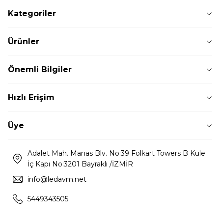
Kategoriler
Ürünler
Önemli Bilgiler
Hızlı Erişim
Üye
Adalet Mah. Manas Blv. No:39 Folkart Towers B Kule
İç Kapı No:3201 Bayraklı /İZMİR
info@ledavm.net
5449343505