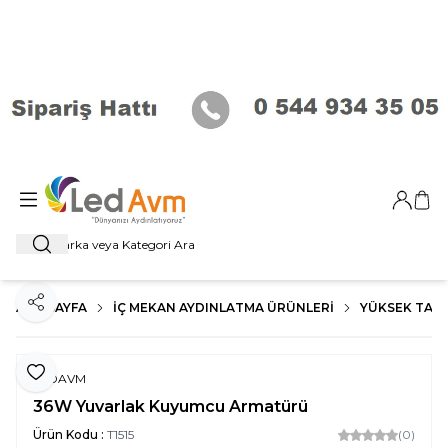
Giriş Ya
Sep
Ara
ANA SAYFA
İÇ MEKAN AYDINLATMA ÜRÜNLERI
YÜKSEK TAV
Paylaş
Favoriye Ekle
LEDAVM
36W Yuvarlak Kuyumcu Armatürü
Ürün Kodu :
T1515
(0)