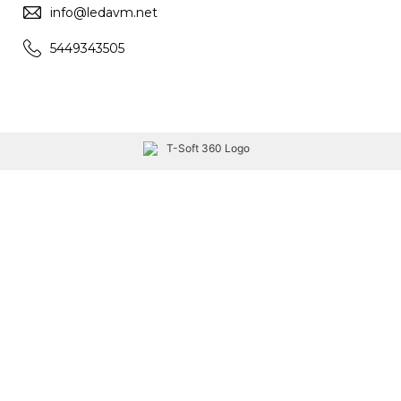
info@ledavm.net
5449343505