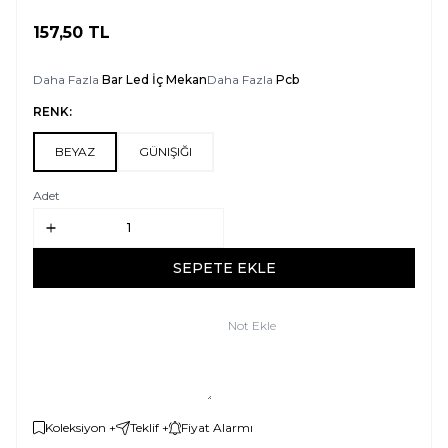
157,50
TL
SEPETE EKLE
Daha Fazla
Bar Led İç Mekan
Daha Fazla
Pcb
RENK:
BEYAZ
GÜNIŞIĞI
Adet
SEPETE EKLE
Not Ekle
Koleksiyon +
Teklif +
Fiyat Alarmı