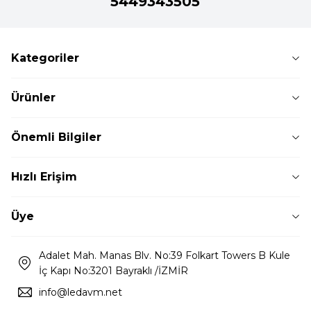
5449343505
Kategoriler
Ürünler
Önemli Bilgiler
Hızlı Erişim
Üye
Adalet Mah. Manas Blv. No:39 Folkart Towers B Kule
İç Kapı No:3201 Bayraklı /İZMİR
info@ledavm.net