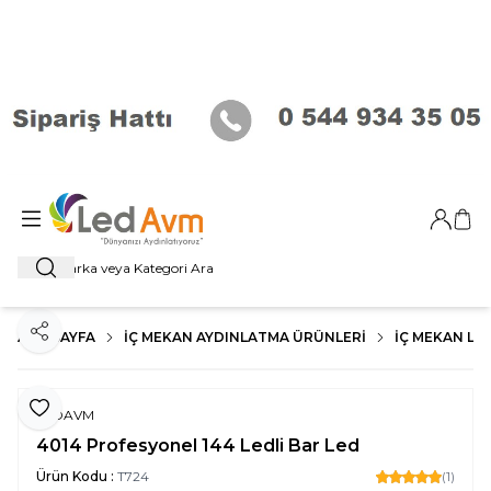
Giriş Ya
Sep
Ara
ANA SAYFA
İÇ MEKAN AYDINLATMA ÜRÜNLERI
İÇ MEKAN LE
Paylaş
Favoriye Ekle
LEDAVM
4014 Profesyonel 144 Ledli Bar Led
Ürün Kodu :
T724
(1)