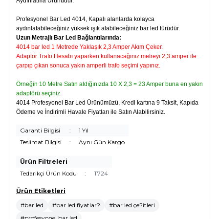
Aydınlatma Ürünüdür.
Profesyonel Bar Led 4014, Kapalı alanlarda kolayca
aydınlatabileceğiniz yüksek ışık alabileceğiniz bar led türüdür.
Uzun Metrajlı Bar Led Bağlantılarında:
4014 bar led 1 Metrede Yaklaşık 2,3 Amper Akım Çeker.
Adaptör Trafo Hesabı yaparken kullanacağınız metreyi 2,3 amper ile
çarpıp çıkan sonuca yakın amperli trafo seçimi yapınız.
Örneğin 10 Metre Satın aldığınızda 10 X 2,3 = 23 Amper buna en yakın
adaptörü seçiniz.
4014 Profesyonel Bar Led Ürünümüzü, Kredi kartına 9 Taksit, Kapıda
Ödeme ve İndirimli Havale Fiyatları ile Satın Alabilirsiniz.
Garanti Bilgisi
:
1 Yıl
Teslimat Bilgisi
:
Aynı Gün Kargo
Ürün Filtreleri
Tedarikçi Ürün Kodu
:
T724
Ürün Etiketleri
#bar led
#bar led fiyatlar?
#bar led çe?itleri
#profesyonel bar led