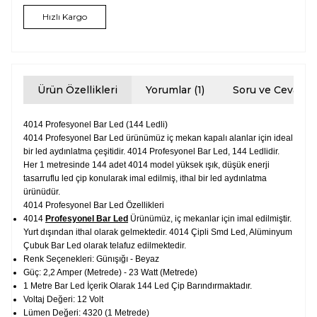
Hızlı Kargo
Ürün Özellikleri
Yorumlar (1)
Soru ve Cevap
4014 Profesyonel Bar Led (144 Ledli)
4014 Profesyonel Bar Led ürünümüz iç mekan kapalı alanlar için ideal
bir led aydınlatma çeşitidir. 4014 Profesyonel Bar Led, 144 Ledlidir.
Her 1 metresinde 144 adet 4014 model yüksek ışık, düşük enerji
tasarruflu led çip konularak imal edilmiş, ithal bir led aydınlatma
ürünüdür.
4014 Profesyonel Bar Led Özellikleri
4014
Profesyonel Bar Led
Ürünümüz, iç mekanlar için imal edilmiştir.
Yurt dışından ithal olarak gelmektedir. 4014 Çipli Smd Led, Alüminyum
Çubuk Bar Led olarak telafuz edilmektedir.
Renk Seçenekleri: Günışığı - Beyaz
Güç: 2,2 Amper (Metrede) - 23 Watt (Metrede)
1 Metre Bar Led İçerik Olarak 144 Led Çip Barındırmaktadır.
Voltaj Değeri: 12 Volt
Lümen Değeri: 4320 (1 Metrede)