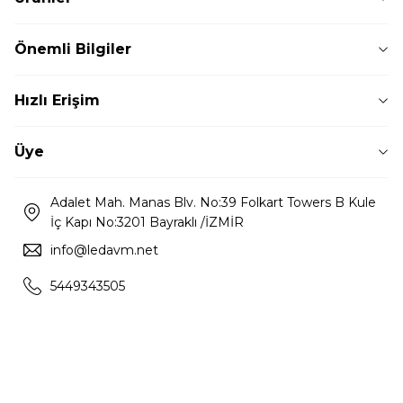
Önemli Bilgiler
Hızlı Erişim
Üye
Adalet Mah. Manas Blv. No:39 Folkart Towers B Kule
İç Kapı No:3201 Bayraklı /İZMİR
info@ledavm.net
5449343505