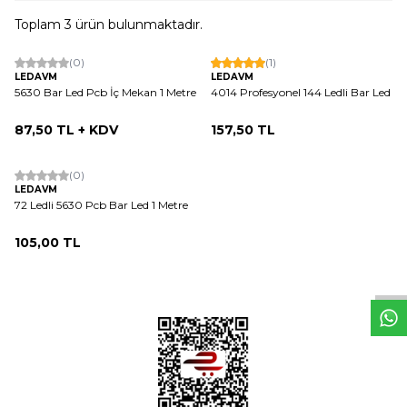
Toplam
3
ürün bulunmaktadır.
(0)
(1)
LEDAVM
LEDAVM
5630 Bar Led Pcb İç Mekan 1 Metre
4014 Profesyonel 144 Ledli Bar Led
87,50
TL + KDV
157,50
TL
(0)
LEDAVM
72 Ledli 5630 Pcb Bar Led 1 Metre
W
h
t
s
a
p
p
D
e
s
e
H
a
t
t
105,00
TL