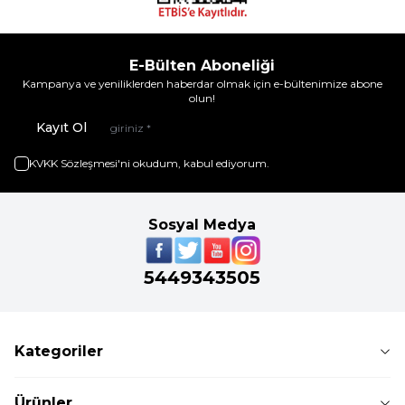
E-Bülten Aboneliği
Kampanya ve yeniliklerden haberdar olmak için e-bültenimize abone
olun!
Kayıt Ol
KVKK Sözleşmesi'ni
okudum, kabul ediyorum.
Sosyal Medya
5449343505
Kategoriler
Ürünler