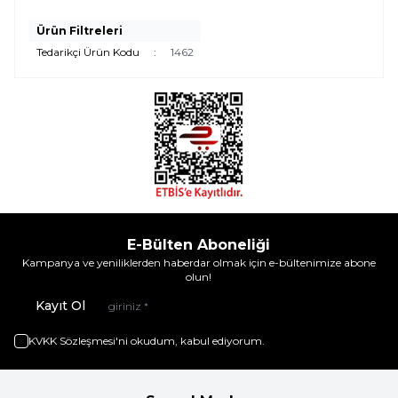
Ürün Filtreleri
Tedarikçi Ürün Kodu
:
1462
E-Bülten Aboneliği
Kampanya ve yeniliklerden haberdar olmak için e-bültenimize abone
olun!
Kayıt Ol
KVKK Sözleşmesi'ni
okudum, kabul ediyorum.