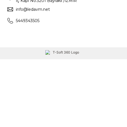
İç Kapı No:3201 Bayraklı /İZMİR
info@ledavm.net
5449343505