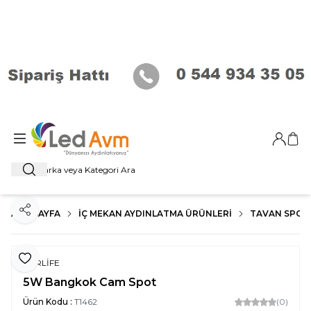
Giriş Ya
Sep
Ara
ANA SAYFA
İÇ MEKAN AYDINLATMA ÜRÜNLERI
TAVAN SPOT
Paylaş
Favoriye Ekle
FORLİFE
5W Bangkok Cam Spot
Ürün Kodu :
T1462
(0)