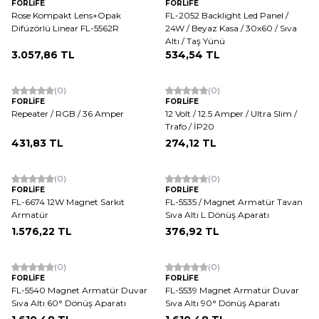
FORLİFE
FORLİFE
Rose Kompakt Lens+Opak
FL-2052 Backlight Led Panel /
Difüzörlü Linear FL-5562R
24W / Beyaz Kasa / 30x60 / Sıva
Altı / Taş Yünü
3.057,86
TL
534,54
TL
(0)
(0)
FORLİFE
FORLİFE
Repeater / RGB / 36 Amper
12 Volt / 12.5 Amper / Ultra Slim /
Trafo / İP20
431,83
TL
274,12
TL
ükendi
(0)
(0)
FORLİFE
FORLİFE
FL-6674 12W Magnet Sarkıt
FL-5535 / Magnet Armatür Tavan
Armatür
Sıva Altı L Dönüş Aparatı
1.576,22
TL
376,92
TL
(0)
(0)
FORLİFE
FORLİFE
FL-5540 Magnet Armatür Duvar
FL-5539 Magnet Armatür Duvar
Sıva Altı 60° Dönüş Aparatı
Sıva Altı 90° Dönüş Aparatı