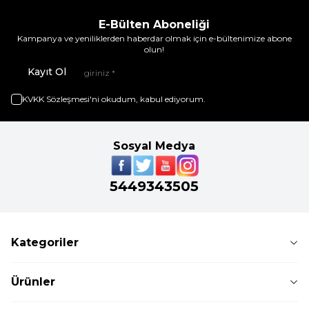
E-Bülten Aboneliği
Kampanya ve yeniliklerden haberdar olmak için e-bültenimize abone
olun!
Kayıt Ol
KVKK Sözleşmesi'ni
okudum, kabul ediyorum.
Sosyal Medya
5449343505
Kategoriler
Ürünler