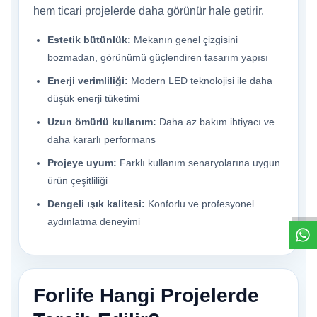
hem ticari projelerde daha görünür hale getirir.
Estetik bütünlük:
Mekanın genel çizgisini
bozmadan, görünümü güçlendiren tasarım yapısı
Enerji verimliliği:
Modern LED teknolojisi ile daha
düşük enerji tüketimi
Uzun ömürlü kullanım:
Daha az bakım ihtiyacı ve
daha kararlı performans
W
h
t
s
a
p
p
D
e
s
e
H
a
t
t
Projeye uyum:
Farklı kullanım senaryolarına uygun
ürün çeşitliliği
Dengeli ışık kalitesi:
Konforlu ve profesyonel
aydınlatma deneyimi
Forlife Hangi Projelerde