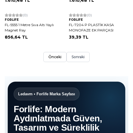
1.610,48
TL
1.610,48
TL
(0)
(0)
FORLİFE
FORLİFE
FL-5555 1 Metre Sıva Altı Yaylı
FL-7204 P PLASTİK KASA
Magnet Ray
MONOFAZE EK PARÇASI
856,64
TL
39,39
TL
Önceki
Sonraki
Ledavm • Forlife Marka Sayfası
Forlife: Modern
Aydınlatmada Güven,
Tasarım ve Süreklilik