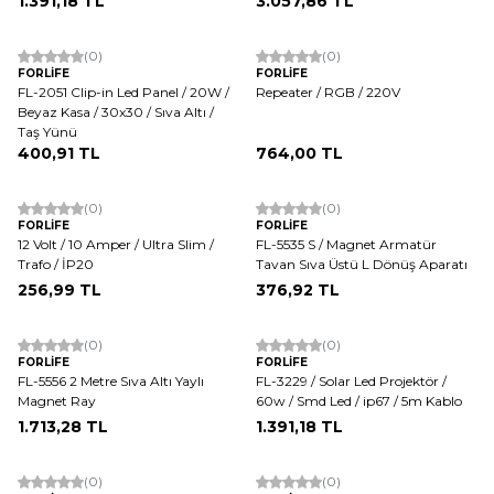
1.391,18
TL
3.057,86
TL
(0)
(0)
FORLİFE
FORLİFE
FL-2051 Clip-in Led Panel / 20W /
Repeater / RGB / 220V
Beyaz Kasa / 30x30 / Sıva Altı /
Taş Yünü
400,91
TL
764,00
TL
(0)
(0)
FORLİFE
FORLİFE
12 Volt / 10 Amper / Ultra Slim /
FL-5535 S / Magnet Armatür
Trafo / İP20
Tavan Sıva Üstü L Dönüş Aparatı
256,99
TL
376,92
TL
(0)
(0)
FORLİFE
FORLİFE
FL-5556 2 Metre Sıva Altı Yaylı
FL-3229 / Solar Led Projektör /
Magnet Ray
60w / Smd Led / ip67 / 5m Kablo
1.713,28
TL
1.391,18
TL
(0)
(0)