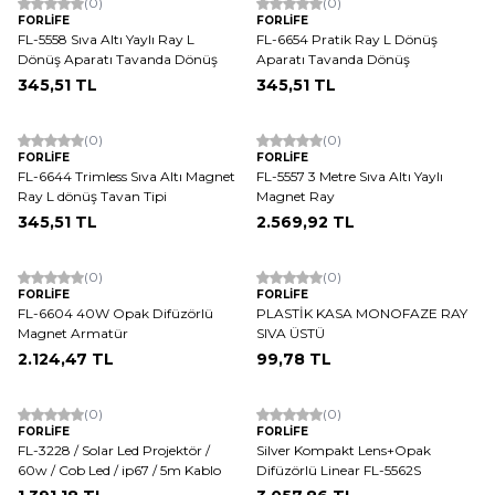
(0)
(0)
FORLİFE
FORLİFE
FL-5558 Sıva Altı Yaylı Ray L
FL-6654 Pratik Ray L Dönüş
Dönüş Aparatı Tavanda Dönüş
Aparatı Tavanda Dönüş
345,51
TL
345,51
TL
(0)
(0)
FORLİFE
FORLİFE
FL-6644 Trimless Sıva Altı Magnet
FL-5557 3 Metre Sıva Altı Yaylı
Ray L dönüş Tavan Tipi
Magnet Ray
345,51
TL
2.569,92
TL
(0)
(0)
FORLİFE
FORLİFE
FL-6604 40W Opak Difüzörlü
PLASTİK KASA MONOFAZE RAY
Magnet Armatür
SIVA ÜSTÜ
2.124,47
TL
99,78
TL
(0)
(0)
FORLİFE
FORLİFE
FL-3228 / Solar Led Projektör /
Silver Kompakt Lens+Opak
60w / Cob Led / ip67 / 5m Kablo
Difüzörlü Linear FL-5562S