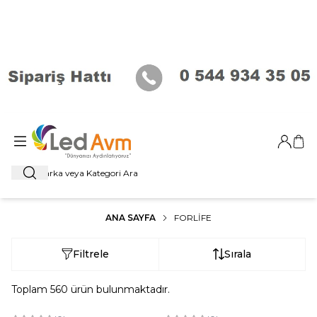
Giriş Ya
Sep
Ara
ANA SAYFA
FORLİFE
Filtrele
Sırala
Toplam
560
ürün bulunmaktadır.