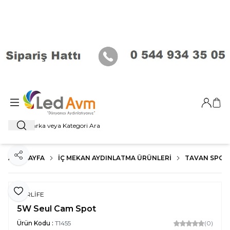
Giriş Ya
Sep
Ara
ANA SAYFA
İÇ MEKAN AYDINLATMA ÜRÜNLERI
TAVAN SPOT
Paylaş
Favoriye Ekle
FORLİFE
5W Seul Cam Spot
Ürün Kodu :
T1455
(0)