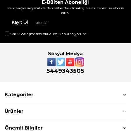
E-Bülten Aboneliği
Kampanya ve yeniliklerden haberdar olmak için e-bültenimize abone
olun!
Kayıt Ol
KVKK Sözleşmesi'ni
okudum, kabul ediyorum.
Sosyal Medya
5449343505
Kategoriler
Ürünler
Önemli Bilgiler