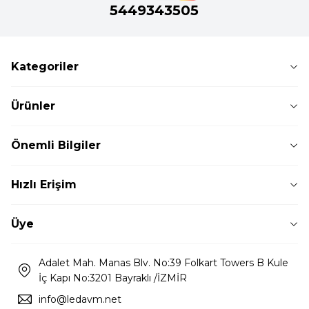
5449343505
Kategoriler
Ürünler
Önemli Bilgiler
Hızlı Erişim
Üye
Adalet Mah. Manas Blv. No:39 Folkart Towers B Kule
İç Kapı No:3201 Bayraklı /İZMİR
info@ledavm.net