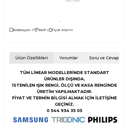
Not Ekle
Koleksiyon +
Teklif +
Fiyat Alarmı
Ürün Özellikleri
Yorumlar
Soru ve Cevap
TÜM LİNEAR MODELLERİNDE STANDART
ÜRÜNLER DIŞINDA,
İSTENİLEN
IŞIK RENGİ,
ÖLÇÜ VE KASA RENGİNDE
ÜRETİM YAPILMAKTADIR.
FİYAT VE TERMİN BİLGİSİ ALMAK İÇİN İLETİŞİME
GEÇİNİZ.
0 544 934 35 05