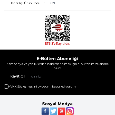
Tedarikçi Ürün Kodu
:
1621
E-Bülten Aboneliği
Kampanya ve yeniliklerden haberdar olmak için e-bültenimize abone
olun!
Kayıt Ol
KVKK Sözleşmesi'ni
okudum, kabul ediyorum.
Sosyal Medya