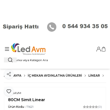
Giriş Ya
Sep
Ara
ANA SAYFA
İÇ MEKAN AYDINLATMA ÜRÜNLERI
LİNEAR
SI
Paylaş
Favoriye Ekle
LEDAVM
80CM Simit Linear
Ürün Kodu :
T1621
(0)