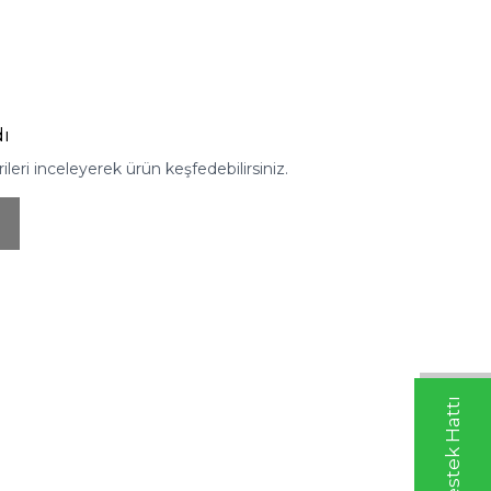
ı
eri inceleyerek ürün keşfedebilirsiniz.