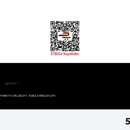
mesi'ni
okudum, kabul ediyorum.