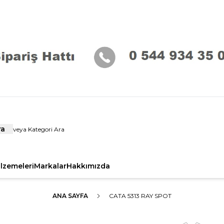
ra
alzemeleri
Markalar
Hakkımızda
ANA SAYFA
CATA 5313 RAY SPOT