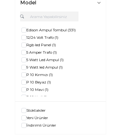
Model
Edison Ampul Tombul
(331)
12/24 Volt Trafo
(1)
Rgb led Panel
(1)
5 Amper Trafo
(1)
5 Watt Led Ampul
(1)
9 Watt led Ampul
(1)
P 10 Kırmızı
(1)
P 10 Beyaz
(1)
P 10 Mavi
(1)
P 10 Yeşil
(1)
5 Watt Cob led Spot
(1)
Stoktakiler
Rgb Şerit Led
(1)
Yeni Ürünler
Led Floresan 120 Cm
(1)
İndirimli Ürünler
50 Watt Rgb Led projektör
(1)
5 w Cob Led Spot
(1)