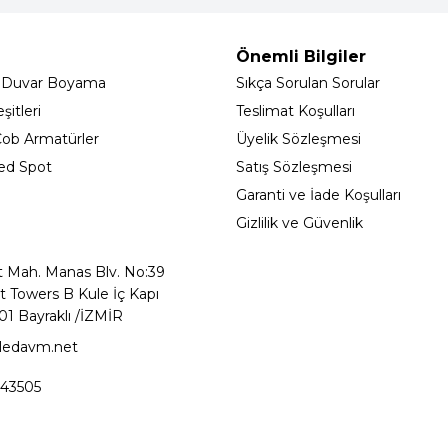
Önemli Bilgiler
 Duvar Boyama
Sıkça Sorulan Sorular
itleri
Teslimat Koşulları
ob Armatürler
Üyelik Sözleşmesi
ed Spot
Satış Sözleşmesi
Garanti ve İade Koşulları
Gizlilik ve Güvenlik
t Mah. Manas Blv. No:39
t Towers B Kule İç Kapı
01 Bayraklı /İZMİR
ledavm.net
43505