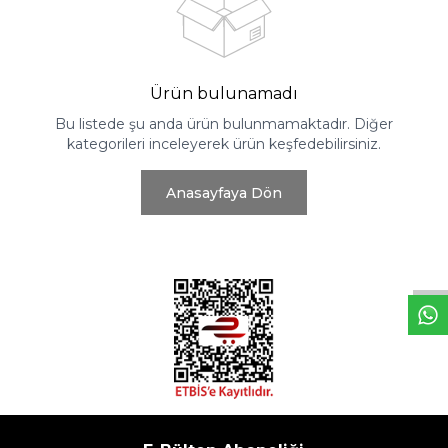
Ürün bulunamadı
Bu listede şu anda ürün bulunmamaktadır. Diğer
kategorileri inceleyerek ürün keşfedebilirsiniz.
Anasayfaya Dön
W
h
t
s
a
p
p
D
e
s
e
H
a
t
t