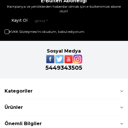
E-Bülten Aboneliği
Kampanya ve yeniliklerden haberdar olmak için e-bültenimize abone
olun!
Kayıt Ol
KVKK Sözleşmesi'ni
okudum, kabul ediyorum.
Sosyal Medya
5449343505
Kategoriler
Ürünler
Önemli Bilgiler