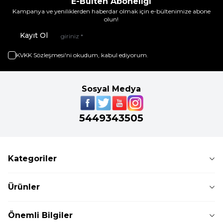
E-Bülten Aboneliği
Kampanya ve yeniliklerden haberdar olmak için e-bültenimize abone
olun!
Kayıt Ol
KVKK Sözleşmesi'ni
okudum, kabul ediyorum.
Sosyal Medya
5449343505
Kategoriler
Ürünler
Önemli Bilgiler