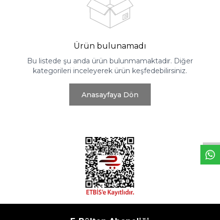
Ürün bulunamadı
Bu listede şu anda ürün bulunmamaktadır. Diğer
kategorileri inceleyerek ürün keşfedebilirsiniz.
Anasayfaya Dön
W
h
t
s
a
p
p
D
e
s
e
H
a
t
t