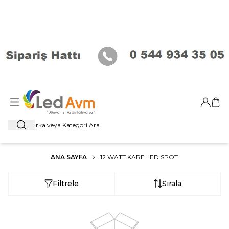
Giriş Ya
Sep
Ara
ANA SAYFA
12 WATT KARE LED SPOT
Filtrele
Sırala