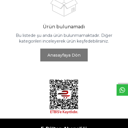
Ürün bulunamadı
Bu listede şu anda ürün bulunmamaktadır. Diğer
kategorileri inceleyerek ürün keşfedebilirsiniz.
Anasayfaya Dön
W
h
t
s
a
p
p
D
e
s
e
H
a
t
t