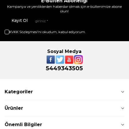
E-Bülten Aboneliği
Kampanya ve yeniliklerden haberdar olmak için e-bültenimize abone
olun!
Kayıt Ol
KVKK Sözleşmesi'ni
okudum, kabul ediyorum.
Sosyal Medya
5449343505
Kategoriler
Ürünler
Önemli Bilgiler