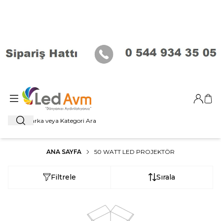
Giriş Ya
Sep
Ara
ANA SAYFA
50 WATT LED PROJEKTÖR
Filtrele
Sırala