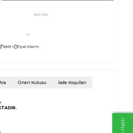
Not Ekle
Teklif +
Fiyat Alarmı
Ara
Öneri Kutusu
İade Koşulları
,
KTADIR.