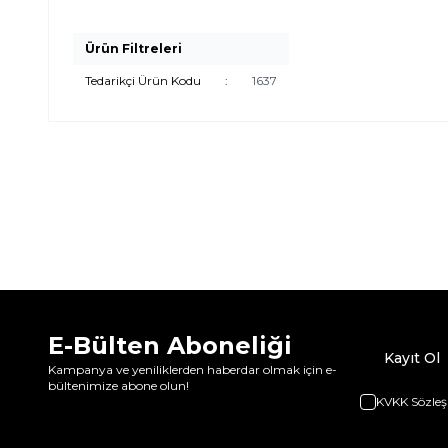
Ürün Filtreleri
Tedarikçi Ürün Kodu
:
1637
E-Bülten Aboneliği
Kayıt Ol
Kampanya ve yeniliklerden haberdar olmak için e-
bültenimize abone olun!
KVKK Sözleş