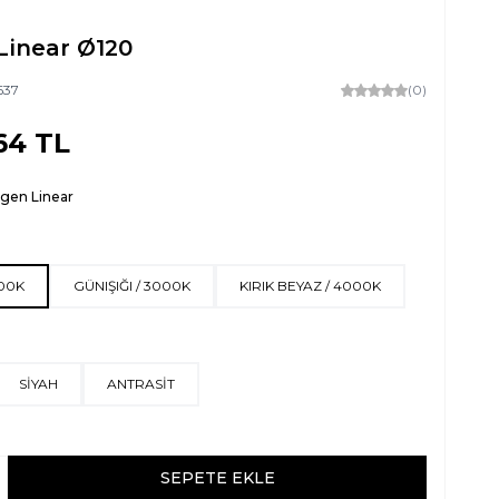
Linear Ø120
637
(0)
64
TL
ıgen Linear
500K
GÜNIŞIĞI / 3000K
KIRIK BEYAZ / 4000K
SİYAH
ANTRASİT
SEPETE EKLE