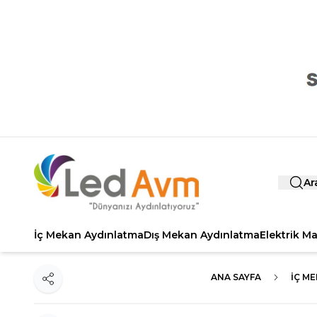
Ar
İç Mekan Aydınlatma
Dış Mekan Aydınlatma
Elektrik M
ANA SAYFA
İÇ M
Paylaş