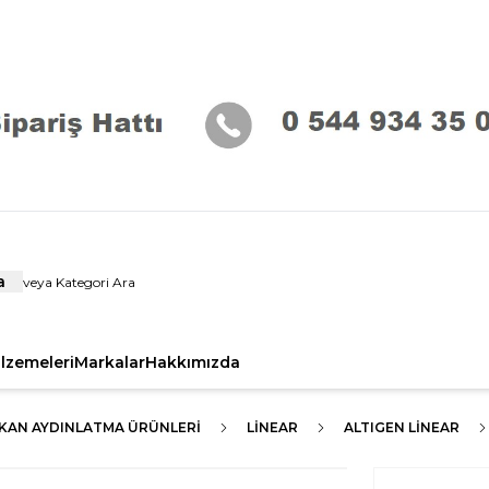
a
alzemeleri
Markalar
Hakkımızda
EKAN AYDINLATMA ÜRÜNLERI
LİNEAR
ALTIGEN LINEAR