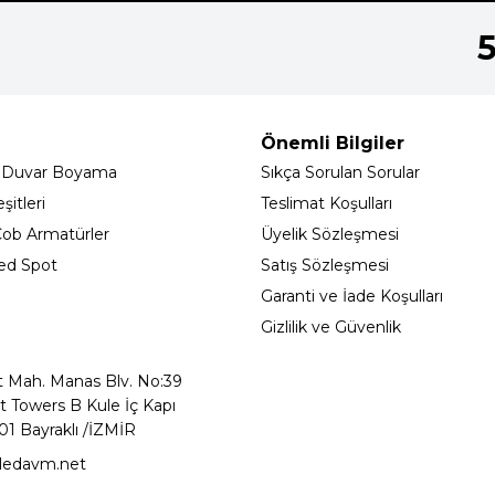
Önemli Bilgiler
 Duvar Boyama
Sıkça Sorulan Sorular
itleri
Teslimat Koşulları
ob Armatürler
Üyelik Sözleşmesi
ed Spot
Satış Sözleşmesi
Garanti ve İade Koşulları
Gizlilik ve Güvenlik
t Mah. Manas Blv. No:39
t Towers B Kule İç Kapı
01 Bayraklı /İZMİR
ledavm.net