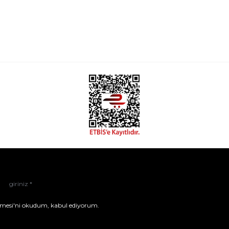
mesi'ni
okudum, kabul ediyorum.