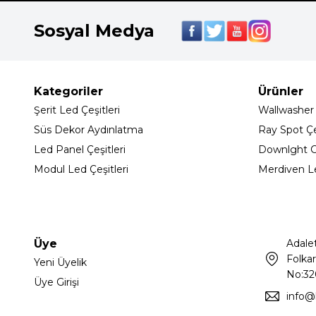
Sosyal Medya
Kategoriler
Ürünler
Şerit Led Çeşitleri
Wallwasher
Süs Dekor Aydınlatma
Ray Spot Çeş
Led Panel Çeşitleri
Downlght C
Modul Led Çeşitleri
Merdiven L
Üye
Adale
Folkar
Yeni Üyelik
No:32
Üye Girişi
info@