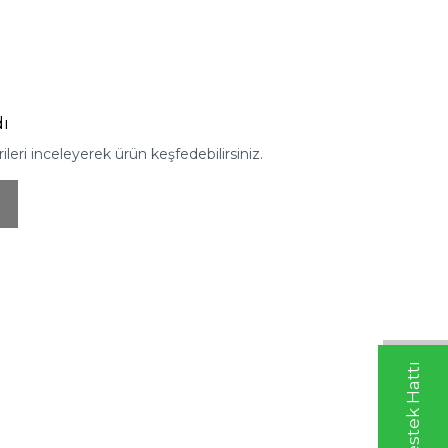
ı
eri inceleyerek ürün keşfedebilirsiniz.