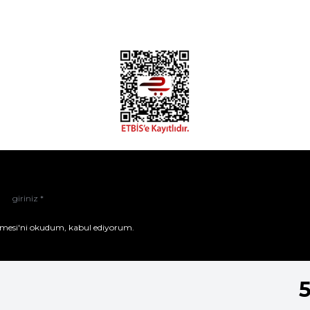
mesi'ni
okudum, kabul ediyorum.