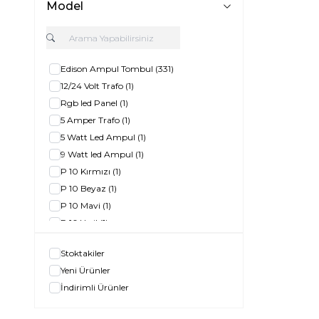
Model
Edison Ampul Tombul
(331)
12/24 Volt Trafo
(1)
Rgb led Panel
(1)
5 Amper Trafo
(1)
5 Watt Led Ampul
(1)
9 Watt led Ampul
(1)
P 10 Kırmızı
(1)
P 10 Beyaz
(1)
P 10 Mavi
(1)
P 10 Yeşil
(1)
5 Watt Cob led Spot
(1)
Stoktakiler
Rgb Şerit Led
(1)
Yeni Ürünler
Led Floresan 120 Cm
(1)
İndirimli Ürünler
50 Watt Rgb Led projektör
(1)
5 w Cob Led Spot
(1)