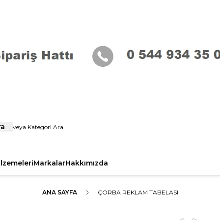
ra
alzemeleri
Markalar
Hakkımızda
ANA SAYFA
ÇORBA REKLAM TABELASI