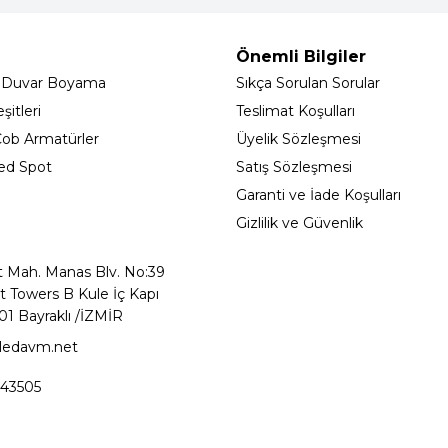
Önemli Bilgiler
 Duvar Boyama
Sıkça Sorulan Sorular
itleri
Teslimat Koşulları
ob Armatürler
Üyelik Sözleşmesi
ed Spot
Satış Sözleşmesi
Garanti ve İade Koşulları
Gizlilik ve Güvenlik
t Mah. Manas Blv. No:39
t Towers B Kule İç Kapı
01 Bayraklı /İZMİR
ledavm.net
43505