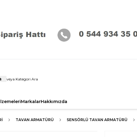
a
alzemeleri
Markalar
Hakkımızda
RI
TAVAN ARMATÜRÜ
SENSÖRLÜ TAVAN ARMATÜRÜ