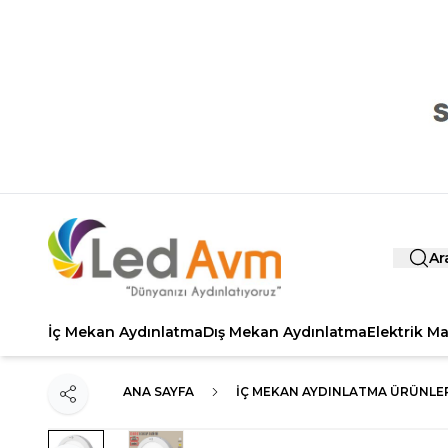
Ar
İç Mekan Aydınlatma
Dış Mekan Aydınlatma
Elektrik M
ANA SAYFA
İÇ MEKAN AYDINLATMA ÜRÜNLE
Paylaş