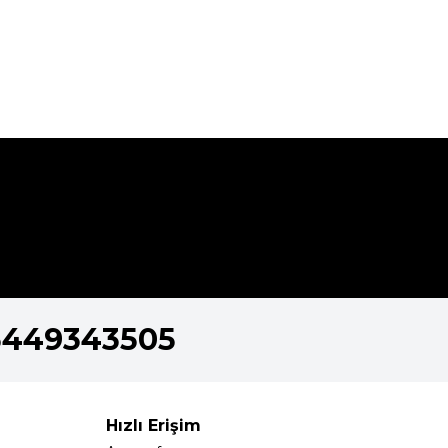
5449343505
Hızlı Erişim