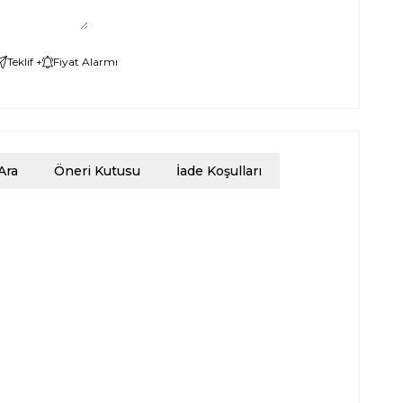
Teklif +
Fiyat Alarmı
Ara
Öneri Kutusu
İade Koşulları