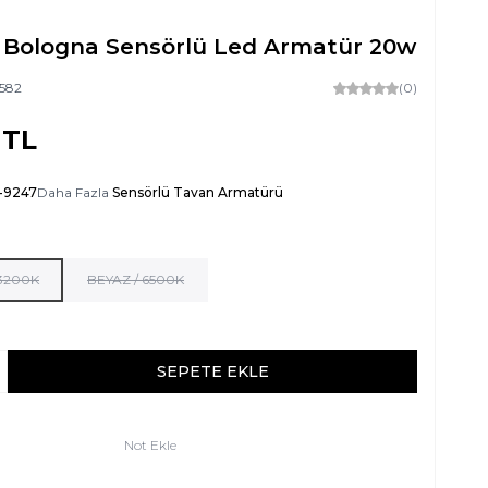
 Bologna Sensörlü Led Armatür 20w
582
(0)
TL
-9247
Daha Fazla
Sensörlü Tavan Armatürü
 3200K
BEYAZ / 6500K
SEPETE EKLE
Not Ekle