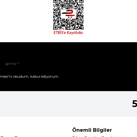
mesi'ni
okudum, kabul ediyorum.
Önemli Bilgiler