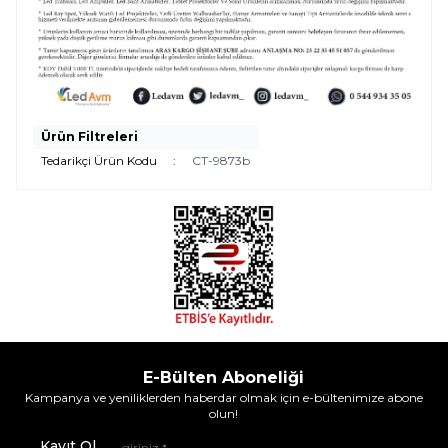
Ürün Filtreleri
Tedarikçi Ürün Kodu
:
CT-9873b
E-Bülten Aboneliği
Kampanya ve yeniliklerden haberdar olmak için e-bültenimize abone
olun!
Kayıt Ol