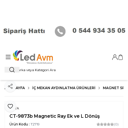
Giriş Ya
Sep
Ara
ANA SAYFA
İÇ MEKAN AYDINLATMA ÜRÜNLERI
MAGNET SP
Paylaş
Favoriye Ekle
CATA
CT-9873b Magnetic Ray Ek ve L Dönüş
Ürün Kodu :
T2719
(0)