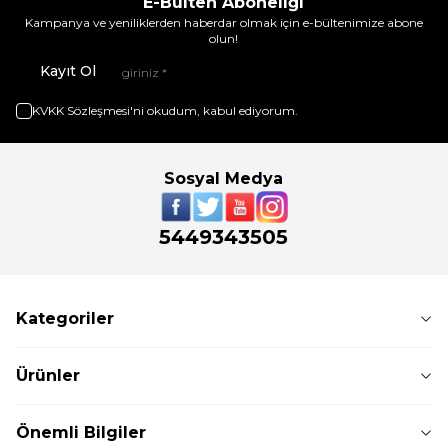
E-Bülten Aboneliği
Kampanya ve yeniliklerden haberdar olmak için e-bültenimize abone
olun!
Kayıt Ol
KVKK Sözleşmesi'ni
okudum, kabul ediyorum.
Sosyal Medya
5449343505
Kategoriler
Ürünler
Önemli Bilgiler