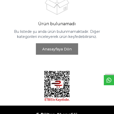
Ürün bulunamadı
Bu listede şu anda ürün bulunmamaktadır. Diğer
kategorileri inceleyerek ürün keşfedebilirsiniz.
Anasayfaya Dön
W
h
t
s
a
p
p
D
e
s
e
H
a
t
t