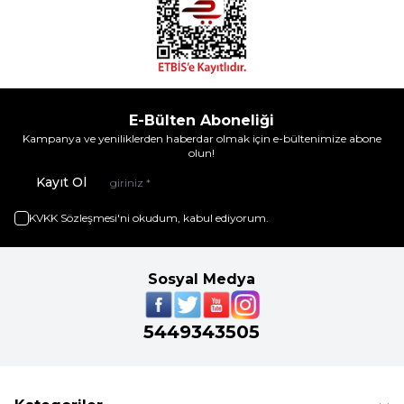
E-Bülten Aboneliği
Kampanya ve yeniliklerden haberdar olmak için e-bültenimize abone
olun!
Kayıt Ol
KVKK Sözleşmesi'ni
okudum, kabul ediyorum.
Sosyal Medya
5449343505