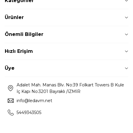
Kategoriler
Ürünler
Önemli Bilgiler
Hızlı Erişim
Üye
Adalet Mah. Manas Blv. No:39 Folkart Towers B Kule
İç Kapı No:3201 Bayraklı /İZMİR
info@ledavm.net
5449343505