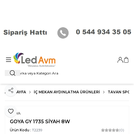
Giriş Ya
Sep
Ara
ANA SAYFA
İÇ MEKAN AYDINLATMA ÜRÜNLERI
TAVAN SPOT
Paylaş
Favoriye Ekle
GOYA
GOYA GY 1735 SİYAH 8W
Ürün Kodu :
T2239
(0)