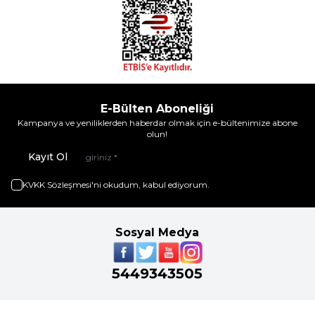
E-Bülten Aboneliği
Kampanya ve yeniliklerden haberdar olmak için e-bültenimize abone
olun!
Kayıt Ol
KVKK Sözleşmesi'ni
okudum, kabul ediyorum.
Sosyal Medya
5449343505