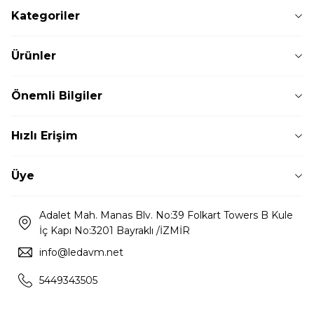
Kategoriler
Ürünler
Önemli Bilgiler
Hızlı Erişim
Üye
Adalet Mah. Manas Blv. No:39 Folkart Towers B Kule
İç Kapı No:3201 Bayraklı /İZMİR
info@ledavm.net
5449343505