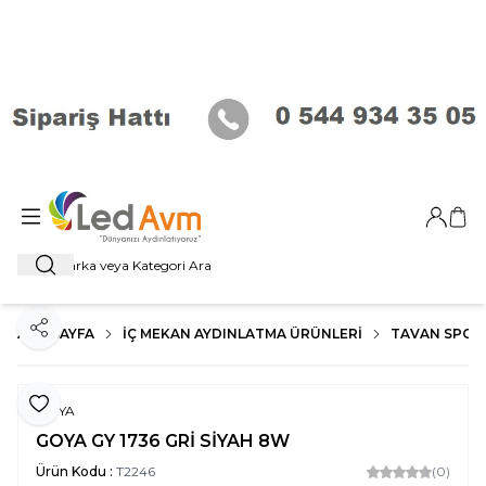
Giriş Ya
Sep
Ara
ANA SAYFA
İÇ MEKAN AYDINLATMA ÜRÜNLERI
TAVAN SPOT
Paylaş
Favoriye Ekle
GOYA
GOYA GY 1736 GRİ SİYAH 8W
Ürün Kodu :
T2246
(0)