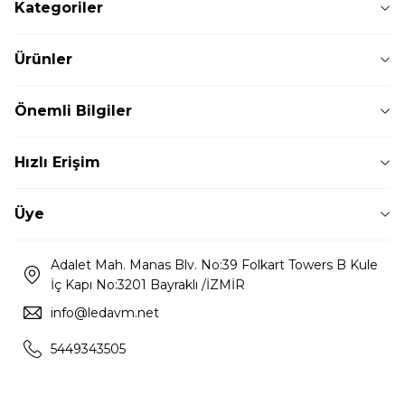
Kategoriler
Ürünler
Önemli Bilgiler
Hızlı Erişim
Üye
Adalet Mah. Manas Blv. No:39 Folkart Towers B Kule
İç Kapı No:3201 Bayraklı /İZMİR
info@ledavm.net
5449343505