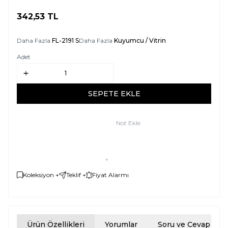
342,53
TL
SEPETE EKLE
Daha Fazla
FL-2191 S
Daha Fazla
Kuyumcu / Vitrin
Adet
SEPETE EKLE
Not Ekle
Koleksiyon +
Teklif +
Fiyat Alarmı
Ürün Özellikleri
Yorumlar
Soru ve Cevap