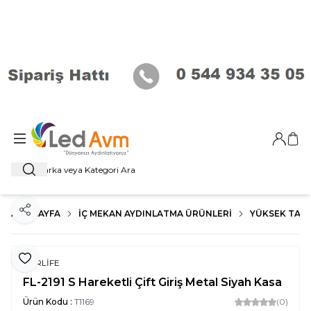
Giriş Ya
Sep
Ara
ANA SAYFA
İÇ MEKAN AYDINLATMA ÜRÜNLERI
YÜKSEK TAV
Paylaş
Favoriye Ekle
FORLİFE
FL-2191 S Hareketli Çift Giriş Metal Siyah Kasa
Ürün Kodu :
T1169
(0)