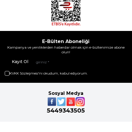
E-Bülten Aboneliği
Kampanya ve yeniliklerden haberdar olmak için e-bültenimize abone
olun!
Kayıt Ol
KVKK Sözleşmesi'ni
okudum, kabul ediyorum.
Sosyal Medya
5449343505