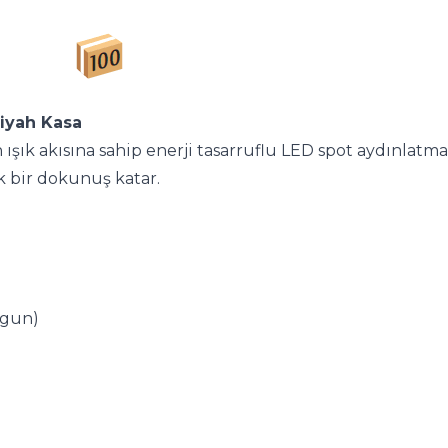
Siyah Kasa
ışık akısına sahip enerji tasarruflu LED spot aydınlat
k bir dokunuş katar.
ygun)