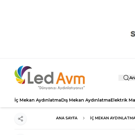
Ar
İç Mekan Aydınlatma
Dış Mekan Aydınlatma
Elektrik M
ANA SAYFA
İÇ MEKAN AYDINLATM
Paylaş