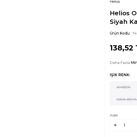
Helios
Helios O
Siyah K
Ürün Kodu :
T4
138,52
Daha Fazla
Min
IŞIK RENK:
AMBER
KIRIK BEYA
Adet