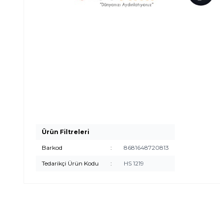
Ürün Filtreleri
Barkod
:
8681648720813
Tedarikçi Ürün Kodu
:
HS 1219