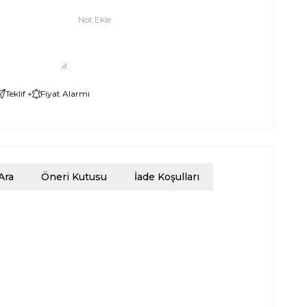
Not Ekle
Teklif +
Fiyat Alarmı
Ara
Öneri Kutusu
İade Koşulları