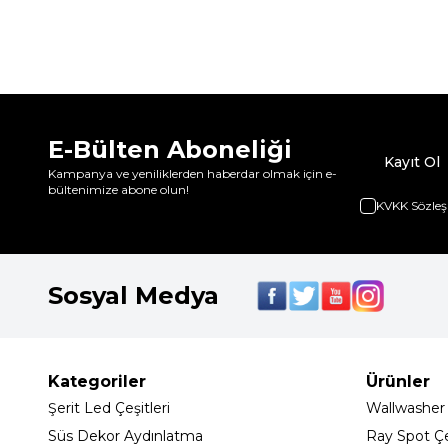
E-Bülten Aboneliği
Kayıt Ol
Kampanya ve yeniliklerden haberdar olmak için e-
bültenimize abone olun!
KVKK Sözleş
Sosyal Medya
Kategoriler
Ürünler
Şerit Led Çeşitleri
Wallwasher
Süs Dekor Aydınlatma
Ray Spot Çeş