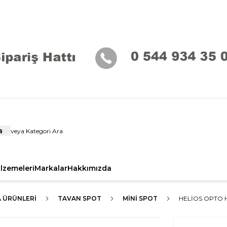
a
alzemeleri
Markalar
Hakkımızda
A ÜRÜNLERI
TAVAN SPOT
MINI SPOT
HELIOS OPTO H