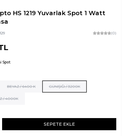
pto HS 1219 Yuvarlak Spot 1 Watt
asa
129
(0)
TL
i Spot
BEYAZ / 6400 K
GÜNIŞIĞI / 3200K
Z / 4000K
SEPETE EKLE