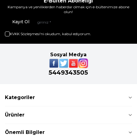
E-Bülten Aboneliği
Kampanya ve yeniliklerden haberdar olmak için e-bültenimize abone
olun!
Kayıt Ol
KVKK Sözleşmesi'ni
okudum, kabul ediyorum.
Sosyal Medya
5449343505
Kategoriler
Ürünler
Önemli Bilgiler